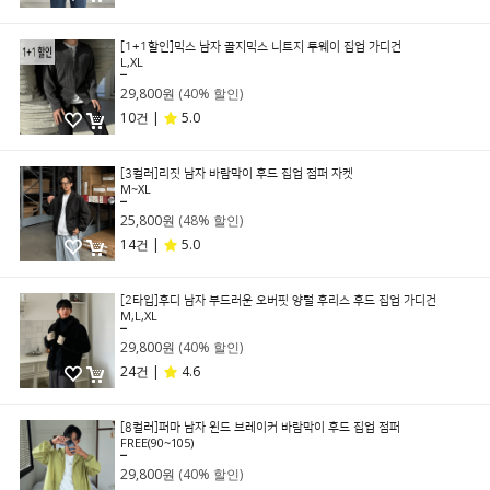
[1+1할인]믹스 남자 골지믹스 니트지 투웨이 집업 가디건
L,XL
49,800원
29,800원
(40% 할인)
10건 |
5.0
[3컬러]리짓 남자 바람막이 후드 집업 점퍼 자켓
M~XL
49,800원
25,800원
(48% 할인)
14건 |
5.0
[2타입]후디 남자 부드러운 오버핏 양털 후리스 후드 집업 가디건
M,L,XL
49,800원
29,800원
(40% 할인)
24건 |
4.6
[8컬러]퍼마 남자 윈드 브레이커 바람막이 후드 집업 점퍼
FREE(90~105)
49,800원
29,800원
(40% 할인)