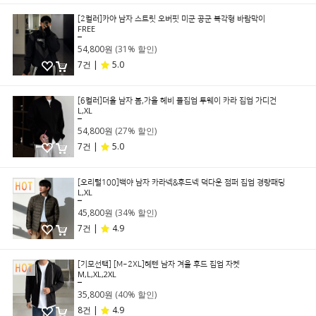
[2컬러]카야 남자 스트릿 오버핏 미군 공군 복각형 바람막이
FREE
79,800원
54,800원
(31% 할인)
7건 |
5.0
[6컬러]더올 남자 봄,가을 헤비 풀집업 투웨이 카라 집업 가디건
L,XL
74,800원
54,800원
(27% 할인)
7건 |
5.0
[오리털100]백야 남자 카라넥&후드넥 덕다운 점퍼 집업 경량패딩
L,XL
69,800원
45,800원
(34% 할인)
7건 |
4.9
[기모선택] [M~2XL]헤텐 남자 겨울 후드 집업 자켓
M,L,XL,2XL
59,800원
35,800원
(40% 할인)
8건 |
4.9