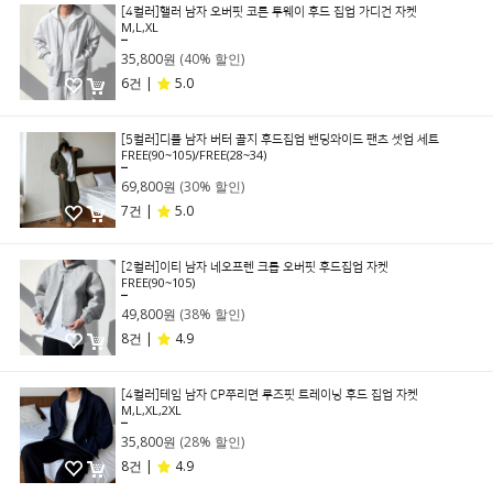
[4컬러]핼러 남자 오버핏 코튼 투웨이 후드 집업 가디건 자켓
M,L,XL
59,800원
35,800원
(40% 할인)
6건 |
5.0
[5컬러]디플 남자 버터 골지 후드집업 밴딩와이드 팬츠 셋업 세트
FREE(90~105)/FREE(28~34)
99,800원
69,800원
(30% 할인)
7건 |
5.0
[2컬러]이티 남자 네오프렌 크롭 오버핏 후드집업 자켓
FREE(90~105)
79,800원
49,800원
(38% 할인)
8건 |
4.9
[4컬러]테임 남자 CP쭈리면 루즈핏 트레이닝 후드 집업 자켓
M,L,XL,2XL
49,800원
35,800원
(28% 할인)
8건 |
4.9