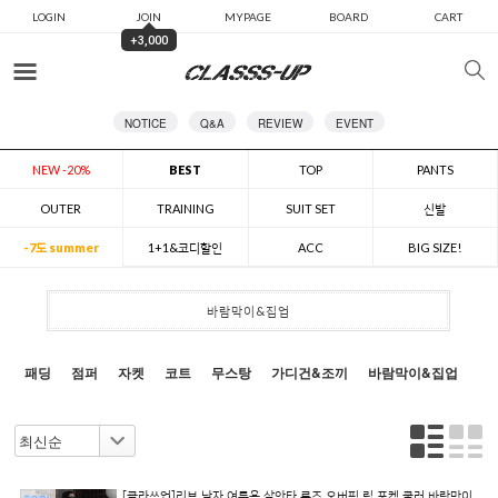
LOGIN
JOIN
MYPAGE
BOARD
CART
+3,000
카테고리
NOTICE
Q&A
REVIEW
EVENT
NEW -20%
BEST
TOP
PANTS
OUTER
TRAINING
SUIT SET
신발
-7도 summer
1+1&코디할인
ACC
BIG SIZE!
바람막이&집업
패딩
점퍼
자켓
코트
무스탕
가디건&조끼
바람막이&집업
[클라쓰업]리브 남자 여름용 살안타 루즈 오버핏 립 포켓 쿨러 바람막이