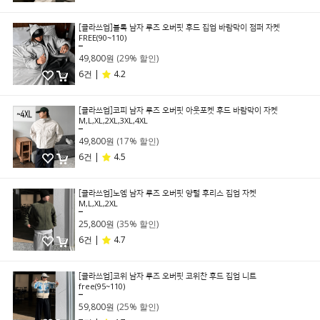
[클라쓰업]블록 남자 루즈 오버핏 후드 집업 바람막이 점퍼 자켓
FREE(90~110)
69,800원
49,800원
(29% 할인)
6건 |
4.2
[클라쓰업]코피 남자 루즈 오버핏 아웃포켓 후드 바람막이 자켓
M,L,XL,2XL,3XL,4XL
59,800원
49,800원
(17% 할인)
6건 |
4.5
[클라쓰업]노엠 남자 루즈 오버핏 양털 후리스 집업 자켓
M,L,XL,2XL
39,800원
25,800원
(35% 할인)
6건 |
4.7
[클라쓰업]코위 남자 루즈 오버핏 코위찬 후드 집업 니트
free(95~110)
79,800원
59,800원
(25% 할인)