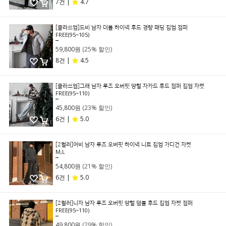
7건 |
4.7
[클라쓰업]드비 남자 더블 하이넥 후드 경량 패딩 집업 점퍼
FREE(95~105)
79,800원
59,800원
(25% 할인)
8건 |
4.5
[클라쓰업]그래 남자 루즈 오버핏 양털 자카드 후드 점퍼 집업 자켓
FREE(95~110)
59,800원
45,800원
(23% 할인)
6건 |
5.0
[2컬러]어비 남자 루즈 오버핏 하이넥 니트 집업 가디건 자켓
M,L
69,800원
54,800원
(21% 할인)
6건 |
5.0
[2컬러]니자 남자 루즈 오버핏 양털 덤블 후드 집업 자켓 점퍼
FREE(95~110)
69,800원
49,800원
(29% 할인)