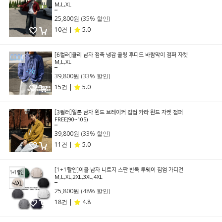
M,L,XL
39,800원
25,800원
(35% 할인)
10건 |
5.0
[6컬러]콜리 남자 접촉 냉감 쿨링 후디드 바람막이 점퍼 자켓
M,L,XL
59,800원
39,800원
(33% 할인)
15건 |
5.0
[3컬러]일론 남자 윈드 브레이커 집업 카라 윈드 자켓 점퍼
FREE(90~105)
59,800원
39,800원
(33% 할인)
11건 |
5.0
[1+1할인]이클 남자 니트지 스판 반목 투웨이 집업 가디건
M,L,XL,2XL,3XL,4XL
49,800원
25,800원
(48% 할인)
18건 |
4.8