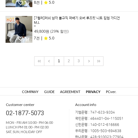
8건 |
5.0
[7컬러]러쉬 남자 불규칙 꽈배기 오버 루즈핏 니트 집업 가디건
M,L
69,800원
49,800원
(29% 할인)
7건 |
5.0
1
2
3
COMPANY
GUIDE
AGREEMENT
PRIVACY
PCver.
Customer center
Account info
02-1877-5073
기업은행 : 747-623-9204
국민은행 : 464401-04-115051
MON - FRI AM 10:00 - PM 06:00
신한은행 : 140-012-616666
LUNCH PM 01:00 - PM 02:00
우리은행 : 1005-503-694638
SAT, SUN, HOLIDAY OFF
하나은행 : 428-910023-77904