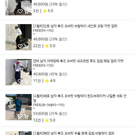
49,800원
(29% 할인)
3건 |
5.0
[2컬러]인트 남자 루즈 오버핏 바람막이 세인트 코팅 자켓 점퍼
FREE(95~110)
69,800원
49,800원
(29% 할인)
22건 |
5.0
댄터 남자 어깨깡패 루즈 오버핏 네오프렌 후드 집업 패딩 점퍼 자켓
FREE(95~110)
89,800원
49,800원
(45% 할인)
11건 |
4.9
[4컬러]베르 남자 루즈 오버핏 바람막이 윈드브레이커 나일론 세트 셋
업
FREE(28~34)(95~110)
79,800원
59,800원
(25% 할인)
12건 |
5.0
[2컬러]웨던 남자 루즈 오버핏 두줄 트랙 집업 바람막이 점퍼