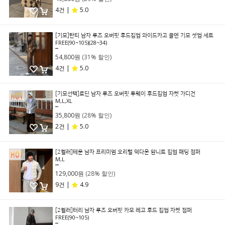
4건 |
5.0
[기모]탄티 남자 루즈 오버핏 후드집업 와이드카고 골덴 기모 셋업 세트
FREE(90~105)(28~34)
79,800원
54,800원
(31% 할인)
4건 |
5.0
[기모선택]로딘 남자 루즈 오버핏 투웨이 후드집업 자켓 가디건
M,L,XL
49,800원
35,800원
(28% 할인)
2건 |
5.0
[2컬러]테문 남자 프리미엄 오리털 덕다운 암니트 집업 패딩 점퍼
M,L
179,000원
129,000원
(28% 할인)
9건 |
4.9
[2컬러]터리 남자 루즈 오버핏 카모 레고 후드 집업 자켓 점퍼
FREE(90~105)
69,800원