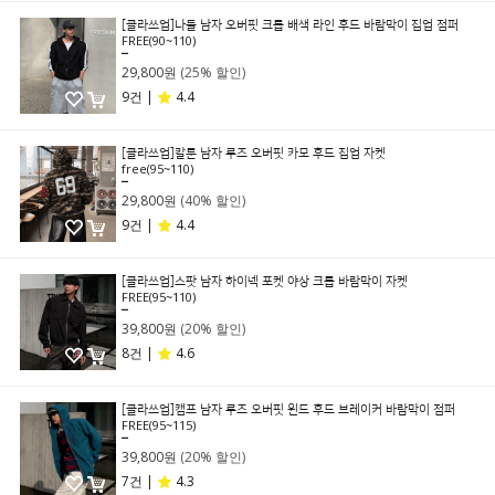
[클라쓰업]나들 남자 오버핏 크롭 배색 라인 후드 바람막이 집업 점퍼
FREE(90~110)
39,800원
29,800원
(25% 할인)
9건 |
4.4
[클라쓰업]칼툰 남자 루즈 오버핏 카모 후드 집업 자켓
free(95~110)
49,800원
29,800원
(40% 할인)
9건 |
4.4
[클라쓰업]스팟 남자 하이넥 포켓 야상 크롭 바람막이 자켓
FREE(95~110)
49,800원
39,800원
(20% 할인)
8건 |
4.6
[클라쓰업]캠프 남자 루즈 오버핏 윈드 후드 브레이커 바람막이 점퍼
FREE(95~115)
49,800원
39,800원
(20% 할인)
7건 |
4.3