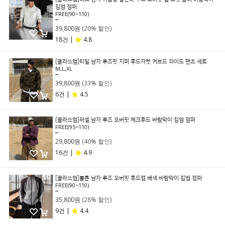
집업 점퍼
FREE(90~110)
49,800원
39,800원
(20% 할인)
18건 |
4.8
[클라쓰업]티딜 남자 루즈핏 지퍼 후드자켓 커브드 와이드 팬츠 세트
M,L,XL
59,800원
39,800원
(33% 할인)
6건 |
4.5
[클라쓰업]러셀 남자 루즈 오버핏 체크후드 바람막이 집업 점퍼
FREE(95~110)
49,800원
29,800원
(40% 할인)
16건 |
4.9
[클라쓰업]볼튼 남자 루즈 오버핏 후드캡 배색 바람막이 집업 점퍼
FREE(90~110)
49,800원
35,800원
(28% 할인)
9건 |
4.4