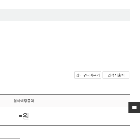
장바구니비우기
견적서출력
결제예정금액
=
원