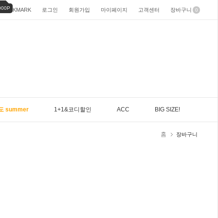
000P
BOOKMARK
로그인
회원가입
마이페이지
고객센터
장바구니
0
도 summer
1+1&코디할인
ACC
BIG SIZE!
홈
장바구니