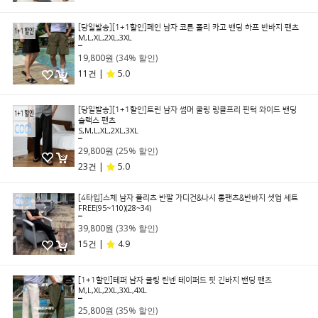
[당일발송][1+1할인]페인 남자 코튼 폴리 카고 밴딩 하프 반바지 팬츠
M,L,XL,2XL,3XL
29,800원
19,800원
(34% 할인)
11건 |
5.0
[당일발송][1+1할인]트린 남자 썸머 쿨링 링클프리 핀턱 와이드 밴딩
슬랙스 팬츠
S,M,L,XL,2XL,3XL
39,800원
29,800원
(25% 할인)
23건 |
5.0
[4타입]스체 남자 플리츠 반팔 가디건&나시 롱팬츠&반바지 셋업 세트
FREE(95~110)(28~34)
59,800원
39,800원
(33% 할인)
15건 |
4.9
[1+1할인]테퍼 남자 쿨링 린넨 테이퍼드 핏 긴바지 밴딩 팬츠
M,L,XL,2XL,3XL,4XL
39,800원
25,800원
(35% 할인)