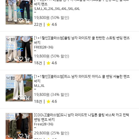
바지 팬츠
S,M,L,XL,2XL,3XL,4XL,5XL,6XL
39,800원
19,800원
(50% 할인)
22건 |
4.6
[1+1할인][클라쓰업]콜링 남자 와이드핏 쿨 탄탄한 스트링 밴딩 팬츠
바지
FREE(28~36)
39,800원
19,800원
(50% 할인)
18건 |
4.6
[1+1할인][클라쓰업]피스 남자 와이드핏 아이스 쿨 밴딩 싸늘한 팬츠
바지
M,L,XL
29,800원
19,800원
(34% 할인)
18건 |
4.6
[COOL][클라쓰업]도니 남자 와이드핏 나일론 쿨링 바스락 카고 핀턱
밴딩 팬츠 바지
Free(28~36)
39,800원
29,800원
(25% 할인)