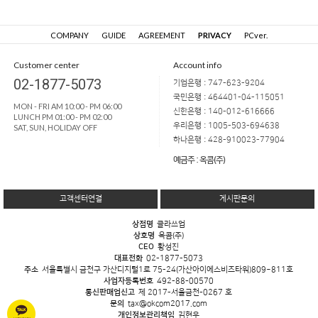
COMPANY
GUIDE
AGREEMENT
PRIVACY
PCver.
Customer center
Account info
02-1877-5073
기업은행 : 747-623-9204
국민은행 : 464401-04-115051
MON - FRI AM 10:00 - PM 06:00
신한은행 : 140-012-616666
LUNCH PM 01:00 - PM 02:00
우리은행 : 1005-503-694638
SAT, SUN, HOLIDAY OFF
하나은행 : 428-910023-77904
예금주 : 옥콤(주)
고객센터연결
게시판문의
상점명
클라쓰업
상호명
옥콤(주)
CEO
황성진
대표전화
02-1877-5073
주소
서울특별시 금천구 가산디지털1로 75-24(가산아이에스비즈타워)809~811호
사업자등록번호
492-88-00570
통신판매업신고
제 2017-서울금천-0267 호
문의
tax@okcom2017.com
개인정보관리책임
김현우