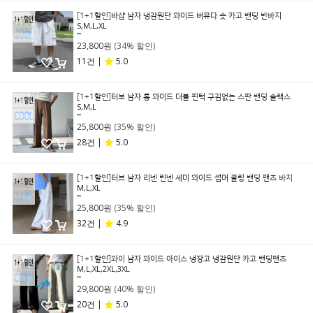
[1+1할인]바샵 남자 냉감원단 와이드 버뮤다 숏 카고 밴딩 반바지
S,M,L,XL
35,800원
23,800원
(34% 할인)
11건 |
5.0
[1+1할인]터보 남자 롱 와이드 더블 핀턱 구김없는 스판 밴딩 슬랙스
S,M,L
39,800원
25,800원
(35% 할인)
28건 |
5.0
[1+1할인]터브 남자 리넨 린넨 세미 와이드 썸머 쿨링 밴딩 팬츠 바지
M,L,XL
39,800원
25,800원
(35% 할인)
32건 |
4.9
[1+1할인]와이 남자 와이드 아이스 냉장고 냉감원단 카고 밴딩팬츠
M,L,XL,2XL,3XL
49,800원
29,800원
(40% 할인)
20건 |
5.0