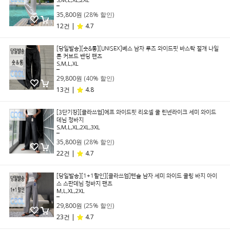
49,800원
35,800원
(28% 할인)
12건 |
4.7
[당일발송][숏&롱][UNISEX]베스 남자 루즈 와이드핏 바스락 절개 나일
론 커브드 밴딩 팬츠
S,M,L,XL
49,800원
29,800원
(40% 할인)
13건 |
4.8
[3단기장][클라쓰업]에프 와이드핏 리오셀 쿨 린넨라이크 세미 와이드
데님 청바지
S,M,L,XL,2XL,3XL
49,800원
35,800원
(28% 할인)
22건 |
4.7
[당일발송][1+1할인][클라쓰업]텐슬 남자 세미 와이드 쿨링 바지 아이
스 스판데님 청바지 팬츠
M,L,XL,2XL
39,800원
29,800원
(25% 할인)
23건 |
4.7