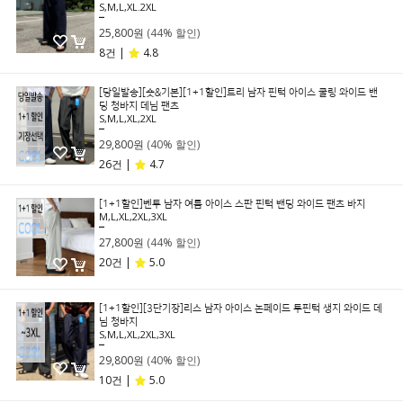
S,M,L,XL.2XL
45,800원
25,800원
(44% 할인)
8건 |
4.8
[당일발송][숏&기본][1+1할인]트리 남자 핀턱 아이스 쿨링 와이드 밴
딩 청바지 데님 팬츠
S,M,L,XL,2XL
49,800원
29,800원
(40% 할인)
26건 |
4.7
[1+1할인]벤투 남자 여름 아이스 스판 핀턱 밴딩 와이드 팬츠 바지
M,L,XL,2XL,3XL
49,800원
27,800원
(44% 할인)
20건 |
5.0
[1+1할인][3단기장]리스 남자 아이스 논페이드 투핀턱 생지 와이드 데
님 청바지
S,M,L,XL,2XL,3XL
49,800원
29,800원
(40% 할인)
10건 |
5.0