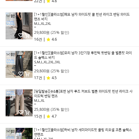
22건 |
4.8
[1+1할인][클라쓰업]페요 남자 와이드핏 쿨 린넨 라이크 밴딩 와이드
팬츠 바지
M,L,XL,2XL
39,800원
29,800원
(25% 할인)
16건 |
4.6
[1+1할인][클라쓰업]모리 남자 3단기장 투핀턱 뒷밴딩 쿨 벌룬핏 와이
드 슬랙스 바지
S,M,L,XL,2XL,3XL
39,800원
29,800원
(25% 할인)
17건 |
4.5
[당일발송][숏&롱]포첸 남자 루즈 커브드 벌룬 와이드핏 린넨 라이크 사
이드턱 밴딩 팬츠
M,L,XL
39,800원
25,800원
(35% 할인)
15건 |
4.7
[1+1할인][클라쓰업]하비 남자 세미와이드핏 쿨링 리오셀 코튼 슬랙스
면팬츠
S,M,L,XL,2XL