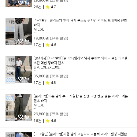
29,800원
(25% 할인)
26건 |
4.7
[1+1할인][클라쓰업]엔아 남자 루즈핏 썬샤인 와이드 트레이닝 팬츠
바지
M,L,XL
29,800원
19,800원
(34% 할인)
17건 |
4.6
[3단기장][1+1할인][클라쓰업]리오 남자 투핀턱 와이드 쿨링 리오셀
스판 데님 청바지 팬츠
S,M,L,XL,2XL,3XL
49,800원
35,800원
(28% 할인)
17건 |
4.8
[클라쓰업]믹슨 남자 루즈 시원한 쿨 린넨 리넨 밴딩 벌룬 와이드 여름
팬츠 바지
M,L,XL
39,800원
29,800원
(25% 할인)
16건 |
4.6
[1+1할인][클라쓰업]리움 남자 고퀄리티 더블턱 와이드 밴딩 시원한