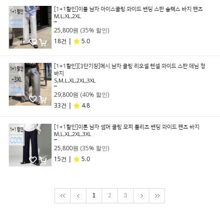
[1+1할인]이플 남자 아이스쿨링 와이드 밴딩 스판 슬랙스 바지 팬츠
M,L,XL,2XL
39,800원
25,800원
(35% 할인)
18건 |
5.0
[1+1할인][3단기장]메시 남자 쿨링 리오셀 텐셀 와이드 스판 데님 청
바지
S,M,L,XL,2XL,3XL
49,800원
29,800원
(40% 할인)
33건 |
4.8
[1+1할인]이톤 남자 썸머 쿨링 모찌 플리츠 밴딩 와이드 팬츠 바지
M,L,XL,2XL,3XL
39,800원
25,800원
(35% 할인)
15건 |
5.0
1
2
3