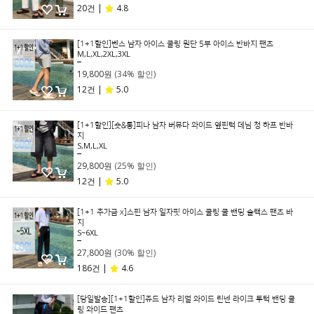
20건 |
4.8
[1+1할인]벤스 남자 아이스 쿨링 원단 5부 아이스 반바지 팬츠
M,L,XL,2XL,3XL
29,800원
19,800원
(34% 할인)
12건 |
5.0
[1+1할인][숏&롱]피나 남자 버뮤다 와이드 옆핀턱 데님 청 하프 반바
지
S,M,L,XL
39,800원
29,800원
(25% 할인)
12건 |
5.0
[1+1 추가금 x]스핀 남자 일자핏 아이스 쿨링 쿨 밴딩 슬랙스 팬츠 바
지
S~6XL
39,800원
27,800원
(30% 할인)
186건 |
4.6
[당일발송][1+1할인]쥬드 남자 리얼 와이드 린넨 라이크 투턱 밴딩 쿨
링 와이드 팬츠