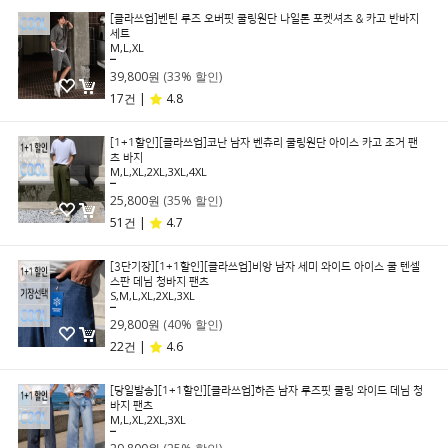
[클라쓰업]벤틴 루즈 오버핏 쿨링원단 나일론 포켓셔츠 & 카고 반바지
세트
M,L,XL
59,800원
39,800원
(33% 할인)
17건 |
4.8
[1+1할인][클라쓰업]코난 남자 벤츄리 쿨링원단 아이스 카고 조거 팬
츠 바지
M,L,XL,2XL,3XL,4XL
39,800원
25,800원
(35% 할인)
51건 |
4.7
[3단기장][1+1할인][클라쓰업]비앙 남자 세미 와이드 아이스 쿨 텐셀
스판 데님 청바지 팬츠
S,M,L,XL,2XL,3XL
49,800원
29,800원
(40% 할인)
22건 |
4.6
[당일발송][1+1할인][클라쓰업]하즌 남자 루즈핏 쿨링 와이드 데님 청
바지 팬츠
M,L,XL,2XL,3XL
39,800원