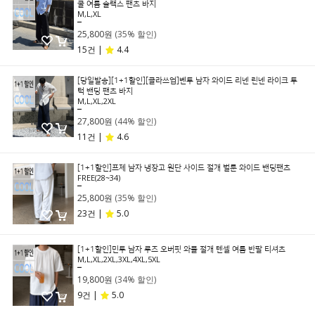
쿨 여름 슬랙스 팬츠 바지
M,L,XL
39,800원
25,800원
(35% 할인)
15건 |
4.4
[당일발송][1+1할인][클라쓰업]벤투 남자 와이드 리넨 린넨 라이크 투
턱 밴딩 팬츠 바지
M,L,XL,2XL
49,800원
27,800원
(44% 할인)
11건 |
4.6
[1+1할인]프제 남자 냉장고 원단 사이드 절개 벌룬 와이드 밴딩팬츠
FREE(28~34)
39,800원
25,800원
(35% 할인)
23건 |
5.0
[1+1할인]민투 남자 루즈 오버핏 와플 절개 텐셀 여름 반팔 티셔츠
M,L,XL,2XL,3XL,4XL,5XL
29,800원
19,800원
(34% 할인)
9건 |
5.0