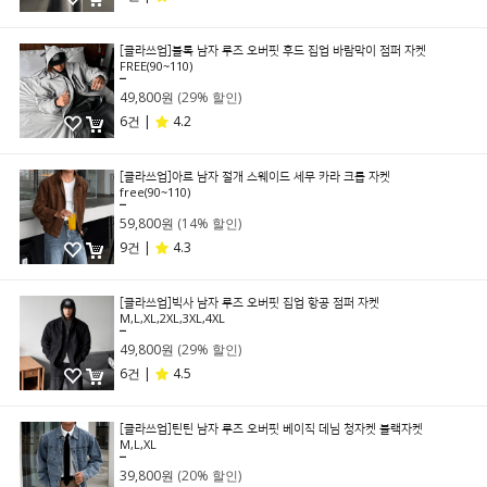
[클라쓰업]블록 남자 루즈 오버핏 후드 집업 바람막이 점퍼 자켓
FREE(90~110)
69,800원
49,800원
(29% 할인)
6건 |
4.2
[클라쓰업]아르 남자 절개 스웨이드 세무 카라 크롭 자켓
free(90~110)
69,800원
59,800원
(14% 할인)
9건 |
4.3
[클라쓰업]빅사 남자 루즈 오버핏 집업 항공 점퍼 자켓
M,L,XL,2XL,3XL,4XL
69,800원
49,800원
(29% 할인)
6건 |
4.5
[클라쓰업]틴틴 남자 루즈 오버핏 베이직 데님 청자켓 블랙자켓
M,L,XL
49,800원
39,800원
(20% 할인)