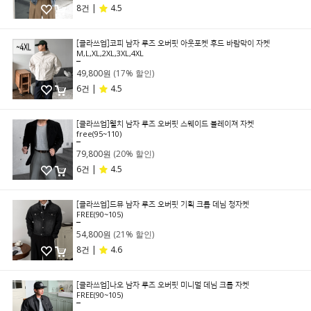
8건 |
4.5
[클라쓰업]코피 남자 루즈 오버핏 아웃포켓 후드 바람막이 자켓
M,L,XL,2XL,3XL,4XL
59,800원
49,800원
(17% 할인)
6건 |
4.5
[클라쓰업]웰치 남자 루즈 오버핏 스웨이드 블레이져 자켓
free(95~110)
99,800원
79,800원
(20% 할인)
6건 |
4.5
[클라쓰업]드뮤 남자 루즈 오버핏 기획 크롭 데님 청자켓
FREE(90~105)
69,800원
54,800원
(21% 할인)
8건 |
4.6
[클라쓰업]나오 남자 루즈 오버핏 미니멀 데님 크롭 자켓
FREE(90~105)
79,800원