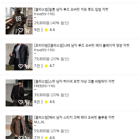
[클라쓰업]칼툰 남자 루즈 오버핏 카모 후드 집업 자켓
free(95~110)
49,800원
29,800원
(40% 할인)
9건 |
4.4
[프리미엄][클라쓰업]나테 남자 루즈 오버핏 레더 블레이져 정장 자켓
free(95~110)
99,800원
79,800원
(20% 할인)
7건 |
4.7
[클라쓰업]스팟 남자 하이넥 포켓 야상 크롭 바람막이 자켓
FREE(95~110)
49,800원
39,800원
(20% 할인)
8건 |
4.6
[클라쓰업]헤비 남자 스티치 크랙 레더 오버핏 블루종 자켓
M,L,XL
79,800원
59,800원
(25% 할인)
7건 |
4.6