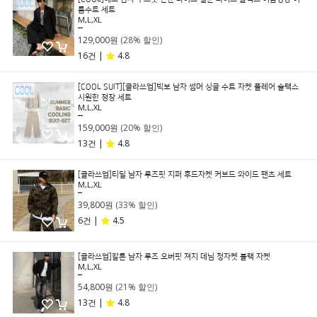
름수트 세트
M,L,XL
179,000원
129,000원
(28% 할인)
16건 |
4.8
[COOL SUIT][클라쓰업]빅보 남자 썸머 싱글 수트 자켓 플레어 슬랙스
시원한 정장 세트
M,L,XL
199,000원
159,000원
(20% 할인)
13건 |
4.8
[클라쓰업]티딜 남자 루즈핏 지퍼 후드자켓 커브드 와이드 팬츠 세트
M,L,XL
59,800원
39,800원
(33% 할인)
6건 |
4.5
[클라쓰업]칼론 남자 루즈 오버핏 져지 데님 청자켓 블랙 자켓
M,L,XL
69,800원
54,800원
(21% 할인)
13건 |
4.8