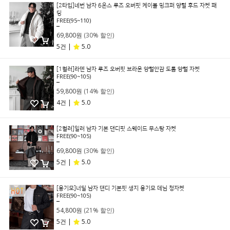
[2타입]네번 남자 6온스 루즈 오버핏 케이블 밍크퍼 양털 후드 자켓 패
딩
FREE(95~110)
99,800원
69,800원
(30% 할인)
5건 |
5.0
[1컬러]라덴 남자 루즈 오버핏 브라운 양털안감 도톰 양털 자켓
FREE(90~105)
69,800원
59,800원
(14% 할인)
4건 |
5.0
[2컬러]일러 남자 기본 댄디핏 스웨이드 무스탕 자켓
FREE(90~105)
99,800원
69,800원
(30% 할인)
5건 |
5.0
[융기모]너딜 남자 댄디 기본핏 생지 융기모 데님 청자켓
FREE(90~105)
69,800원
54,800원
(21% 할인)
5건 |
5.0