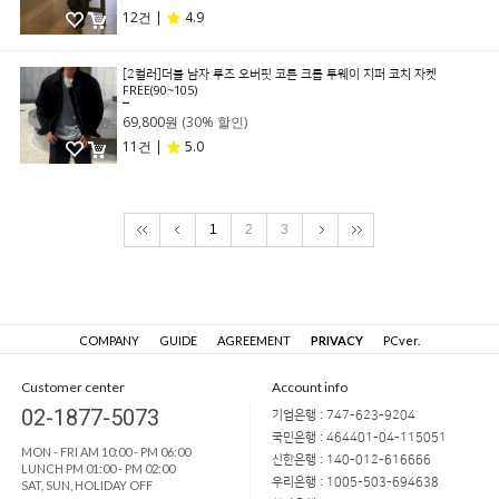
12건 |
4.9
[2컬러]더블 남자 루즈 오버핏 코튼 크롭 투웨이 지퍼 코치 자켓
FREE(90~105)
99,800원
69,800원
(30% 할인)
11건 |
5.0
1
2
3
COMPANY
GUIDE
AGREEMENT
PRIVACY
PCver.
Customer center
Account info
02-1877-5073
기업은행 : 747-623-9204
국민은행 : 464401-04-115051
MON - FRI AM 10:00 - PM 06:00
신한은행 : 140-012-616666
LUNCH PM 01:00 - PM 02:00
우리은행 : 1005-503-694638
SAT, SUN, HOLIDAY OFF