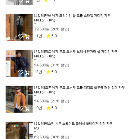
[4컬러]덴버 남자 프리미엄 울 크롭 스타일 가디건 자켓
FREE(90~105)
49,800원
39,800원
(20% 할인)
11건 |
5.0
[3컬러]페트 남자 루즈 오버핏 브러쉬 단가라 울 가디건 자켓
FREE(90~105)
79,800원
54,800원
(31% 할인)
13건 |
5.0
[3컬러]크론 남자 루즈 오버핏 크롭 패디드 블루종 패딩 점퍼 자켓
FREE(90~105)
69,800원
54,800원
(21% 할인)
10건 |
5.0
[2컬러]웨스턴 세무 스웨이드 클레식 블레이저 정장 자켓
M,L
129,000원
89,800원
(30% 할인)