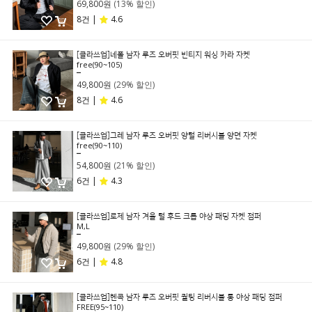
69,800원
(13% 할인)
8건 |
4.6
[클라쓰업]네폴 남자 루즈 오버핏 빈티지 워싱 카라 자켓
free(90~105)
69,800원
49,800원
(29% 할인)
8건 |
4.6
[클라쓰업]그레 남자 루즈 오버핏 양털 리버시블 양면 자켓
free(90~110)
69,800원
54,800원
(21% 할인)
6건 |
4.3
[클라쓰업]로제 남자 겨울 털 후드 크롭 야상 패딩 자켓 점퍼
M,L
69,800원
49,800원
(29% 할인)
6건 |
4.8
[클라쓰업]헨콕 남자 루즈 오버핏 퀄팅 리버시블 롱 야상 패딩 점퍼
FREE(95~110)