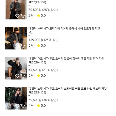
FREE(95~110)
99,800원
79,800원
(20% 할인)
5건 |
5.0
[3컬러]버빈 남자 프리미엄 기본핏 클래식 바버 필드패딩 자켓
M,L
199,000원
149,000원
(25% 할인)
6건 |
5.0
[3컬러]더프 남자 루즈 오비핏 깔깔이 항아리 후드 패딩 점퍼 자켓
FREE(90~105)
69,800원
54,800원
(21% 할인)
6건 |
5.0
[2컬러]스팟 남자 루즈 오버핏 스웨이드 버클 크롭 양털 무스탕 자켓
FREE(95~105)
99,800원
69,800원
(30% 할인)
4건 |
5.0