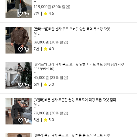
149,000원
119,000원
(20% 할인)
7건 |
4.6
[클라쓰업]레탄 남자 루즈 오버핏 양털 레더 무스탕 자켓
M,L
129,000원
89,800원
(30% 할인)
7건 |
4.9
[클라쓰업]그래 남자 루즈 오버핏 양털 자카드 후드 점퍼 집업 자켓
FREE(95~110)
59,800원
45,800원
(23% 할인)
6건 |
5.0
[3컬러]베론 남자 포근한 퀼팅 코듀로이 패딩 크롭 자켓 점퍼
M,L
99,800원
79,800원
(20% 할인)
5건 |
5.0
[3컬러]울민 남자 루즈 오버핏 하울 울 모직 맥코트 자켓