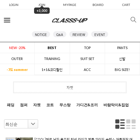
LOGIN
JOIN
MYPAGE
BOARD
CART
+3,000
카테고리
NOTICE
Q&A
REVIEW
EVENT
NEW -20%
BEST
TOP
PANTS
OUTER
TRAINING
SUIT SET
신발
-7도 summer
1+1&코디할인
ACC
BIG SIZE!
자켓
패딩
점퍼
자켓
코트
무스탕
가디건&조끼
바람막이&집업
[COOL]헤로 남자 루즈핏 린넨 라이크 벌룬 와이드 슬랙스 여름정장 여