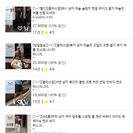
[1+1할인][클라쓰업]테시 남자 머슬 슬림핏 텐셀 라이크 골지 머슬핏
여름 반팔 티셔츠
Free(95~110)
39,800원
27,800원
(30% 할인)
17건 |
4.5
[당일발송][1+1][클라쓰업]루지 남자 머슬핏 고밀도 코튼 골지 무지 여
름 민소매 나시티
M,L,XL
49,800원
25,800원
(48% 할인)
14건 |
4.6
[1+1][클라쓰업]씨엔 남자 루즈핏 쿨링 코튼 하프 밴딩 반바지 팬츠
M,L,XL,2XL
49,800원
29,800원
(40% 할인)
10건 |
4.7
[1+1][숏&롱]하피 남자 여자 앞주름 스트링 쿨 매쉬 버뮤다 와이드 트
레이닝 팬츠 바지
M,L,XL
49,800원