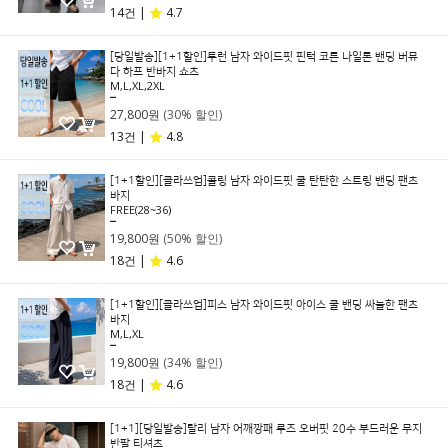
14건 |
4.7
[당일발송][1+1할인]투런 남자 와이드핏 핀턱 코튼 나일론 밴딩 버뮤
다 하프 반바지 쇼츠
M,L,XL,2XL
39,800원
27,800원
(30% 할인)
13건 |
4.8
[1+1할인][클라쓰업]콜링 남자 와이드핏 쿨 탄탄한 스트링 밴딩 팬츠
바지
FREE(28~36)
39,800원
19,800원
(50% 할인)
18건 |
4.6
[1+1할인][클라쓰업]피스 남자 와이드핏 아이스 쿨 밴딩 싸늘한 팬츠
바지
M,L,XL
29,800원
19,800원
(34% 할인)
18건 |
4.6
[1+1][당일발송]탈리 남자 어깨깡패 루즈 오버핏 20수 부드러운 무지
반팔 티셔츠