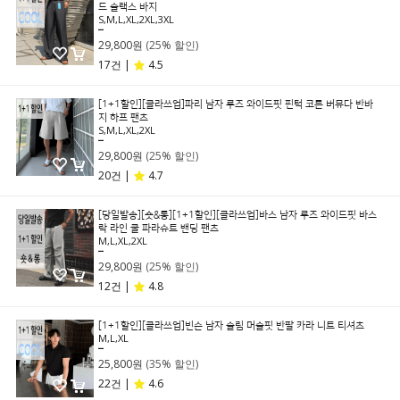
드 슬랙스 바지
S,M,L,XL,2XL,3XL
39,800원
29,800원
(25% 할인)
17건 |
4.5
[1+1할인][클라쓰업]파리 남자 루즈 와이드핏 핀턱 코튼 버뮤다 반바
지 하프 팬츠
S,M,L,XL,2XL
39,800원
29,800원
(25% 할인)
20건 |
4.7
[당일발송][숏&롱][1+1할인][클라쓰업]바스 남자 루즈 와이드핏 바스
락 라인 쿨 파라슈트 밴딩 팬츠
M,L,XL,2XL
39,800원
29,800원
(25% 할인)
12건 |
4.8
[1+1할인][클라쓰업]빈슨 남자 슬림 머슬핏 반팔 카라 니트 티셔츠
M,L,XL
39,800원
25,800원
(35% 할인)
22건 |
4.6