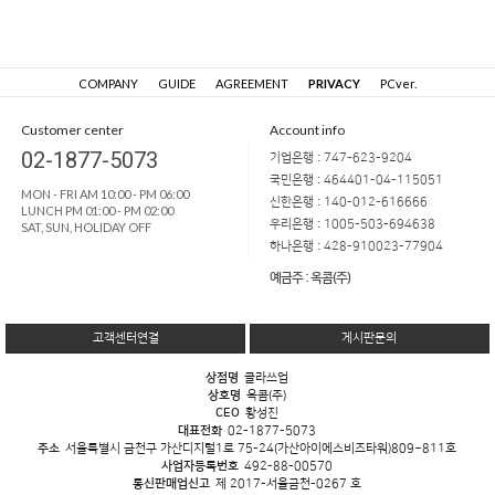
COMPANY
GUIDE
AGREEMENT
PRIVACY
PCver.
Customer center
Account info
02-1877-5073
기업은행 : 747-623-9204
국민은행 : 464401-04-115051
MON - FRI AM 10:00 - PM 06:00
신한은행 : 140-012-616666
LUNCH PM 01:00 - PM 02:00
우리은행 : 1005-503-694638
SAT, SUN, HOLIDAY OFF
하나은행 : 428-910023-77904
예금주 : 옥콤(주)
고객센터연결
게시판문의
상점명
클라쓰업
상호명
옥콤(주)
CEO
황성진
대표전화
02-1877-5073
주소
서울특별시 금천구 가산디지털1로 75-24(가산아이에스비즈타워)809~811호
사업자등록번호
492-88-00570
통신판매업신고
제 2017-서울금천-0267 호