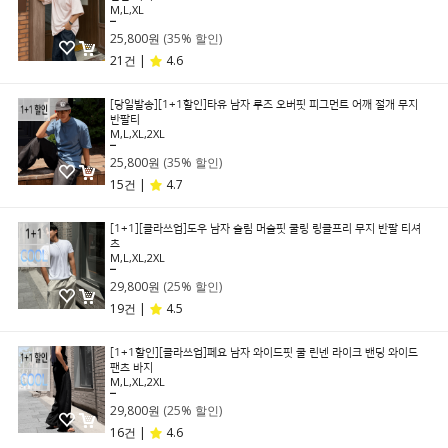
M,L,XL
39,800원
25,800원
(35% 할인)
21건 |
4.6
[당일발송][1+1할인]타유 남자 루즈 오버핏 피그먼트 어깨 절개 무지
반팔티
M,L,XL,2XL
39,800원
25,800원
(35% 할인)
15건 |
4.7
[1+1][클라쓰업]도우 남자 슬림 머슬핏 쿨링 링클프리 무지 반팔 티셔
츠
M,L,XL,2XL
39,800원
29,800원
(25% 할인)
19건 |
4.5
[1+1할인][클라쓰업]페요 남자 와이드핏 쿨 린넨 라이크 밴딩 와이드
팬츠 바지
M,L,XL,2XL
39,800원
29,800원
(25% 할인)
16건 |
4.6