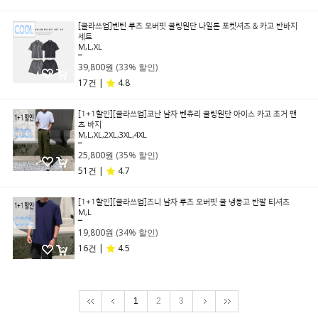
[클라쓰업]벤틴 루즈 오버핏 쿨링원단 나일론 포켓셔츠 & 카고 반바지
세트
M,L,XL
59,800원
39,800원
(33% 할인)
17건 |
4.8
[1+1할인][클라쓰업]코난 남자 벤츄리 쿨링원단 아이스 카고 조거 팬
츠 바지
M,L,XL,2XL,3XL,4XL
39,800원
25,800원
(35% 할인)
51건 |
4.7
[1+1할인][클라쓰업]즈니 남자 루즈 오버핏 쿨 냉동고 반팔 티셔츠
M,L
29,800원
19,800원
(34% 할인)
16건 |
4.5
1
2
3