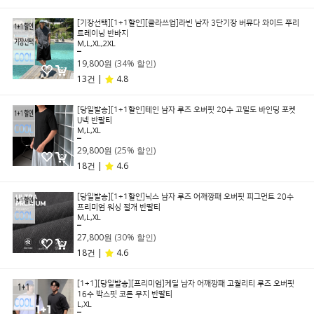
[기장선택][1+1할인][클라쓰업]라빈 남자 3단기장 버뮤다 와이드 쭈리
트레이닝 반바지
M,L,XL,2XL
29,800원
19,800원
(34% 할인)
13건 |
4.8
[당일발송][1+1할인]테인 남자 루즈 오버핏 20수 고밀도 바인딩 포켓
U넥 반팔티
M,L,XL
39,800원
29,800원
(25% 할인)
18건 |
4.6
[당일발송][1+1할인]닉스 남자 루즈 어깨깡패 오버핏 피그먼트 20수
프리미엄 워싱 절개 반팔티
M,L,XL
39,800원
27,800원
(30% 할인)
18건 |
4.6
[1+1][당일발송][프리미엄]케딜 남자 어깨깡패 고퀄리티 루즈 오버핏
16수 박스핏 코튼 무지 반팔티
L,XL
39,800원