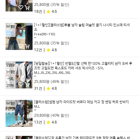
25,800원
(35% 할인)
18건 |
4.6
[1+1할인][클라쓰업]루블 남자 슬림 머슬핏 골지 나시티 민소매 티셔
츠
Free(90~110)
39,800원
25,800원
(35% 할인)
12건 |
4.8
[당일발송][1+1할인] 반팔&긴팔 선택 면100% 고퀄리티 남자 오버 루
즈핏 고밀도면 옥스포드 카라 셔츠 빅사이즈 ~5XL
M,L,XL,2XL,3XL,4XL,5XL
49,800원
25,800원
(48% 할인)
31건 |
4.8
[클라쓰업]썸멈 남자 와이드핏 버뮤다 데님 카고 청 밴딩 하프 반바지
M,L
49,800원
29,800원
(40% 할인)
13건 |
4.8
[클라쓰업]2장 초특가 남자 기본 테이퍼드핏 9부 정장 여름 슬랙스 바