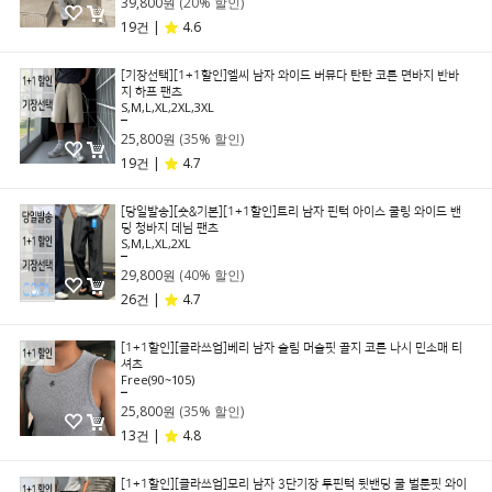
39,800원
(20% 할인)
19건 |
4.6
[기장선택][1+1할인]엘씨 남자 와이드 버뮤다 탄탄 코튼 면바지 반바
지 하프 팬츠
S,M,L,XL,2XL,3XL
39,800원
25,800원
(35% 할인)
19건 |
4.7
[당일발송][숏&기본][1+1할인]트리 남자 핀턱 아이스 쿨링 와이드 밴
딩 청바지 데님 팬츠
S,M,L,XL,2XL
49,800원
29,800원
(40% 할인)
26건 |
4.7
[1+1할인][클라쓰업]베리 남자 슬림 머슬핏 골지 코튼 나시 민소매 티
셔츠
Free(90~105)
39,800원
25,800원
(35% 할인)
13건 |
4.8
[1+1할인][클라쓰업]모리 남자 3단기장 투핀턱 뒷밴딩 쿨 벌룬핏 와이