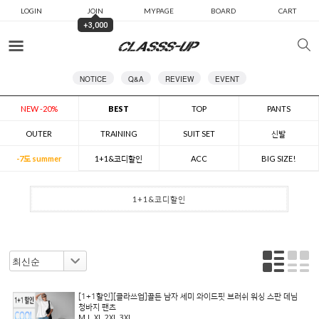
LOGIN
JOIN
MYPAGE
BOARD
CART
+3,000
카테고리
NOTICE
Q&A
REVIEW
EVENT
NEW -20%
BEST
TOP
PANTS
OUTER
TRAINING
SUIT SET
신발
-7도 summer
1+1&코디할인
ACC
BIG SIZE!
1+1&코디할인
[1+1할인][클라쓰업]골든 남자 세미 와이드핏 브러쉬 워싱 스판 데님
청바지 팬츠
M,L,XL,2XL,3XL