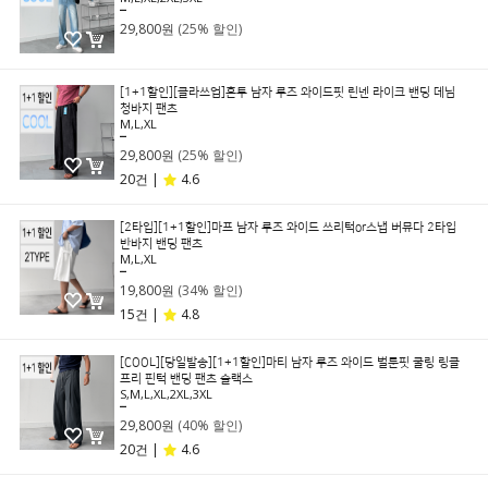
39,800원
29,800원
(25% 할인)
[1+1할인][클라쓰업]혼투 남자 루즈 와이드핏 린넨 라이크 밴딩 데님
청바지 팬츠
M,L,XL
39,800원
29,800원
(25% 할인)
20건 |
4.6
[2타입][1+1할인]마프 남자 루즈 와이드 쓰리턱or스냅 버뮤다 2타입
반바지 밴딩 팬츠
M,L,XL
29,800원
19,800원
(34% 할인)
15건 |
4.8
[COOL][당일발송][1+1할인]마티 남자 루즈 와이드 벌룬핏 쿨링 링클
프리 핀턱 밴딩 팬츠 슬랙스
S,M,L,XL,2XL,3XL
49,800원
29,800원
(40% 할인)
20건 |
4.6