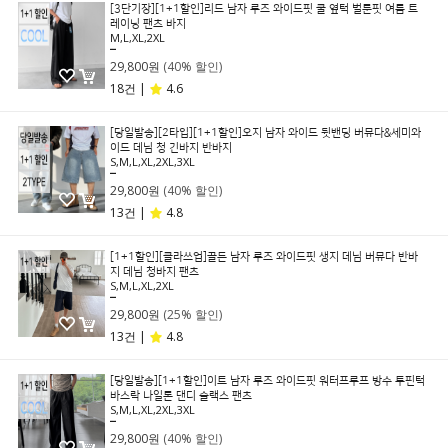
[3단기장][1+1할인]리드 남자 루즈 와이드핏 쿨 옆턱 벌룬핏 여름 트
레이닝 팬츠 바지
M,L,XL,2XL
49,800원
29,800원
(40% 할인)
18건 |
4.6
[당일발송][2타입][1+1할인]오지 남자 와이드 뒷밴딩 버뮤다&세미와
이드 데님 청 긴바지 반바지
S,M,L,XL,2XL,3XL
49,800원
29,800원
(40% 할인)
13건 |
4.8
[1+1할인][클라쓰업]골든 남자 루즈 와이드핏 생지 데님 버뮤다 반바
지 데님 청바지 팬츠
S,M,L,XL,2XL
39,800원
29,800원
(25% 할인)
13건 |
4.8
[당일발송][1+1할인]이트 남자 루즈 와이드핏 워터프루프 방수 투핀턱
바스락 나일론 댄디 슬랙스 팬츠
S,M,L,XL,2XL,3XL
49,800원
29,800원
(40% 할인)