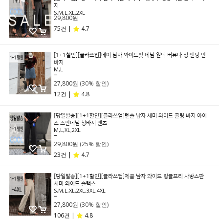
지
S,M,L,XL,2XL
29,800원
75건 |
4.7
[1+1할인][클라쓰업]데이 남자 와이드핏 데님 원턱 버뮤다 청 밴딩 반
바지
M,L
39,800원
27,800원
(30% 할인)
12건 |
4.8
[당일발송][1+1할인][클라쓰업]텐슬 남자 세미 와이드 쿨링 바지 아이
스 스판데님 청바지 팬츠
M,L,XL,2XL
39,800원
29,800원
(25% 할인)
23건 |
4.7
[당일발송][1+1할인][클라쓰업]제쿱 남자 와이드 링클프리 사방스판
세미 와이드 슬랙스
S,M,L,XL,2XL,3XL,4XL
39,800원
27,800원
(30% 할인)
106건 |
4.8