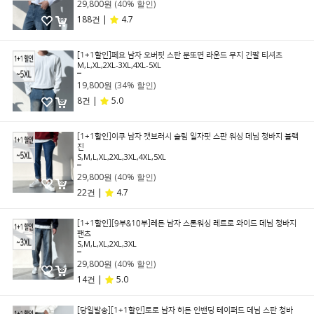
29,800원
(40% 할인)
188건 |
4.7
[1+1할인]페요 남자 오버핏 스판 분또면 라운드 무지 긴팔 티셔츠
M,L,XL,2XL-3XL,4XL-5XL
29,800원
19,800원
(34% 할인)
8건 |
5.0
[1+1할인]이쿠 남자 캣브러시 슬림 일자핏 스판 워싱 데님 청바지 블랙
진
S,M,L,XL,2XL,3XL,4XL,5XL
49,800원
29,800원
(40% 할인)
22건 |
4.7
[1+1할인][9부&10부]레든 남자 스톤워싱 레트로 와이드 데님 청바지
팬츠
S,M,L,XL,2XL,3XL
49,800원
29,800원
(40% 할인)
14건 |
5.0
[당일발송][1+1할인]토로 남자 히든 인밴딩 테이퍼드 데님 스판 청바