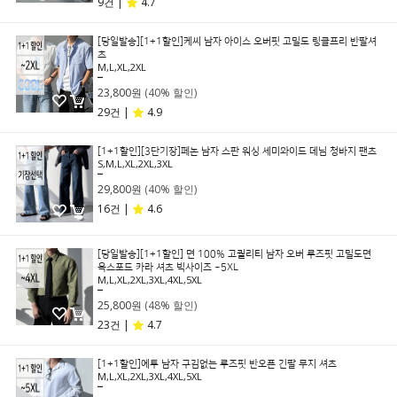
9건 |
4.7
[당일발송][1+1할인]케씨 남자 아이스 오버핏 고밀도 링클프리 반팔셔
츠
M,L,XL,2XL
39,800원
23,800원
(40% 할인)
29건 |
4.9
[1+1할인][3단기장]페논 남자 스판 워싱 세미와이드 데님 청바지 팬츠
S,M,L,XL,2XL,3XL
49,800원
29,800원
(40% 할인)
16건 |
4.6
[당일발송][1+1할인] 면 100% 고퀄리티 남자 오버 루즈핏 고밀도면
옥스포드 카라 셔츠 빅사이즈 ~5XL
M,L,XL,2XL,3XL,4XL,5XL
49,800원
25,800원
(48% 할인)
23건 |
4.7
[1+1할인]에투 남자 구김없는 루즈핏 반오픈 긴팔 무지 셔츠
M,L,XL,2XL,3XL,4XL,5XL
49,800원