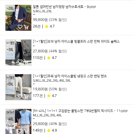
알론 썸머린넨 남자정장 남자수트세트 - 9color
S,M,L,XL,2XL
149,000원
99,800원
(33% 할인)
26건 |
4.7
[1+1할인]오싹 남자 아이스쿨 링클프리 스판 핀턱 와이드 슬랙스
49,800원
27,800원
(44% 할인)
110건 |
4.7
[1+1할인]추워 남자 아이스쿨링 냉장고 스판 밴딩 팬츠
S,M,L,XL,2XL,3XL,4XL,5XL
39,800원
19,800원
(50% 할인)
177건 |
4.7
[M~4XL] 1+1+1 구김없는 쿨링스판 7부&반팔티 빅사이즈 - 11color
M,L,XL,2XL,3XL,4XL
49,800원
29,800원
(40% 할인)
149건 |
4.9