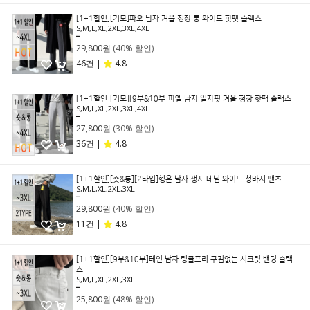
[1+1할인][기모]파오 남자 겨울 정장 롱 와이드 핫팻 슬랙스
S,M,L,XL,2XL,3XL,4XL
49,800원
29,800원
(40% 할인)
46건 |
4.8
[1+1할인][기모][9부&10부]파엘 남자 일자핏 겨울 정장 핫팩 슬랙스
S,M,L,XL,2XL,3XL,4XL
39,800원
27,800원
(30% 할인)
36건 |
4.8
[1+1할인][숏&롱][2타입]헹온 남자 생지 데님 와이드 청바지 팬츠
S,M,L,XL,2XL,3XL
49,800원
29,800원
(40% 할인)
11건 |
4.8
[1+1할인][9부&10부]테인 남자 링클프리 구김없는 시크릿 밴딩 슬랙
스
S,M,L,XL,2XL,3XL
49,800원
25,800원
(48% 할인)