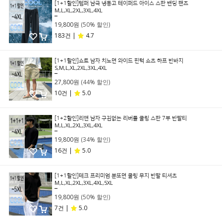
[1+1할인]템퍼 남극 냉동고 테이퍼드 아이스 스판 밴딩 팬츠
M,L,XL,2XL,3XL,4XL
39,800원
19,800원
(50% 할인)
183건 |
4.7
[1+1할인]쇼트 남자 치노면 와이드 핀턱 쇼츠 하프 반바지
S,M,L,XL,2XL,3XL,4XL
49,800원
27,800원
(44% 할인)
10건 |
5.0
[1+2할인]리앤 남자 구김없는 리버풀 쿨링 스판 7부 반팔티
M,L,XL,2XL,3XL,4XL
29,800원
19,800원
(34% 할인)
16건 |
5.0
[1+1할인]테크 프리미엄 분또면 쿨링 무지 반팔 티셔츠
M,L,XL,2XL,3XL,4XL,5XL
39,800원
19,800원
(50% 할인)
7건 |
5.0