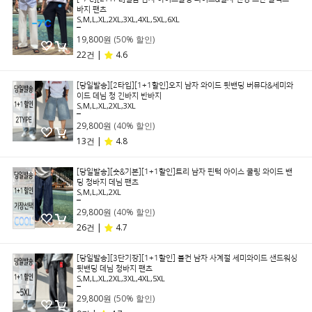
바지 팬츠
S,M,L,XL,2XL,3XL,4XL,5XL,6XL
39,800원
19,800원
(50% 할인)
22건 |
4.6
[당일발송][2타입][1+1할인]오지 남자 와이드 뒷밴딩 버뮤다&세미와
이드 데님 청 긴바지 반바지
S,M,L,XL,2XL,3XL
49,800원
29,800원
(40% 할인)
13건 |
4.8
[당일발송][숏&기본][1+1할인]트리 남자 핀턱 아이스 쿨링 와이드 밴
딩 청바지 데님 팬츠
S,M,L,XL,2XL
49,800원
29,800원
(40% 할인)
26건 |
4.7
[당일발송][3단기장][1+1할인] 블컨 남자 사계절 세미와이드 샌드워싱
뒷밴딩 데님 청바지 팬츠
S,M,L,XL,2XL,3XL,4XL,5XL
59,800원
29,800원
(50% 할인)