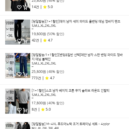
25,800원
(48% 할인)
14건 |
5.0
[당일발송][1+1할인]데이 남자 세미 와이드 올밴딩 데님 청바지 팬츠
S,M,L,XL,2XL,3XL
39,800원
19,800원
(50% 할인)
42건 |
4.7
[당일발송/1+1할인][밴딩&일반 선택]데얀 남자 스판 밴딩 와이드 청바
지 데님 블랙진
S,M,L,XL,2XL,3XL
49,800원
25,800원
(48% 할인)
773건 |
4.7
[1+1할인]스코 남자 베이직 코튼 무지 슬라브 라운드 긴팔티
S,M,L,XL,2XL,3XL
29,800원
17,800원
(40% 할인)
8건 |
5.0
[당일발송] M~4XL 후드아노락 조거 트레이닝 세트 - 4color
M,L,XL,2XL,3XL,4XL