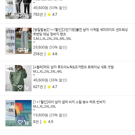
99,800원
49,800원
(50% 할인)
783건 |
4.7
[당일발송][1+1할인][3단기장]블컨 남자 사계절 세미와이드 샌드워싱
뒷밴딩 데님 청바지 팬츠
S,M,L,XL,2XL,3XL,4XL,5XL
59,800원
29,800원
(50% 할인)
258건 |
4.8
[4컬러]머드 남자 후드아노락&조거팬츠 트레이닝 세트 셋업
M,L,XL,2XL,3XL,4XL
79,800원
49,800원
(38% 할인)
627건 |
4.7
[1+1할인]와이 남자 썸머 비치 스윔 방수 하프 반바지
M,L,XL,2XL,3XL
27,800원
19,800원
(29% 할인)
8건 |
4.9