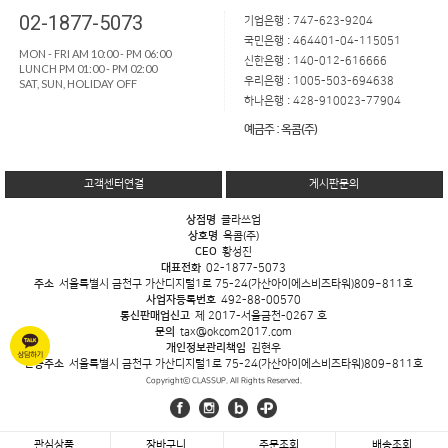
02-1877-5073
기업은행 : 747-623-9204
국민은행 : 464401-04-115051
MON - FRI AM 10:00 - PM 06:00
신한은행 : 140-012-616666
LUNCH PM 01:00 - PM 02:00
우리은행 : 1005-503-694638
SAT, SUN, HOLIDAY OFF
하나은행 : 428-910023-77904
예금주 : 옥콤(주)
고객센터연결
게시판문의
상점명
클라쓰업
상호명
옥콤(주)
CEO
황성진
대표전화
02-1877-5073
주소
서울특별시 금천구 가산디지털1로 75-24(가산아이에스비즈타워)809~811호
사업자등록번호
492-88-00570
통신판매업신고
제 2017-서울금천-0267 호
문의
tax@okcom2017.com
개인정보관리책임
김현우
반송주소
서울특별시 금천구 가산디지털1로 75-24(가산아이에스비즈타워)809~811호
Copyrightⓒ CLASSUP. All Rights Reserved.
관심상품
장바구니
주문조회
배송조회