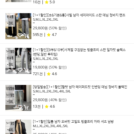
10건 |
5.0
[1+1할인][숏&기본&롱]사필 남자 세미와이드 스판 데님 청바지 팬츠
S,M,L,XL,2XL,3XL
59,800원
29,800원
(50% 할인)
595건 |
4.7
[1+1할인][9부&10부]사계절 구김없는 링클프리 스판 일자핏 슬랙스
(밴딩,일반 투타입)
S,M,L,XL,2XL,3XL
39,800원
19,800원
(50% 할인)
721건 |
4.6
[당일발송][1+1할인]할럿 남자 테이퍼드핏 인밴딩 데님 청바지 블랙진
S,M,L,XL,2XL,3XL,4XL,5XL
49,800원
29,800원
(40% 할인)
13건 |
4.6
[1+1할인]일룸 남자 오버핏 고밀도 링클프리 카라 셔츠 남방
M,L,XL,2XL,3XL,4XL,5XL
49,800원