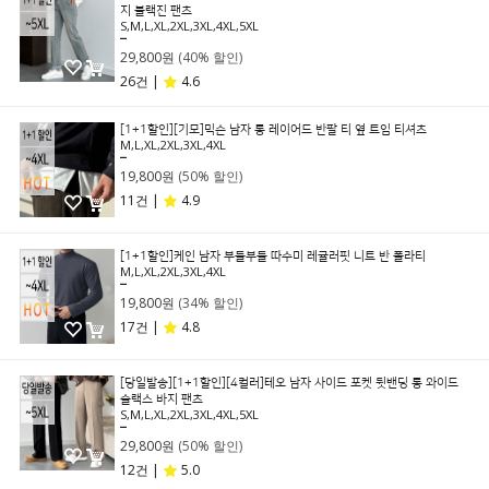
지 블랙진 팬츠
S,M,L,XL,2XL,3XL,4XL,5XL
49,800원
29,800원
(40% 할인)
26건 |
4.6
[1+1할인][기모]믹슨 남자 롱 레이어드 반팔 티 옆 트임 티셔츠
M,L,XL,2XL,3XL,4XL
39,800원
19,800원
(50% 할인)
11건 |
4.9
[1+1할인]케인 남자 부들부들 따수미 레귤러핏 니트 반 폴라티
M,L,XL,2XL,3XL,4XL
29,800원
19,800원
(34% 할인)
17건 |
4.8
[당일발송][1+1할인][4컬러]테오 남자 사이드 포켓 뒷밴딩 롱 와이드
슬랙스 바지 팬츠
S,M,L,XL,2XL,3XL,4XL,5XL
59,800원
29,800원
(50% 할인)
12건 |
5.0