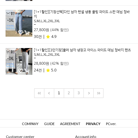
[1+1할인][기장선택]다인 남자 텐셀 냉동 쿨링 와이드 스판 데님 청바
지
S,M,L,XL,2XL,3XL
49,800원
27,800원
(44% 할인)
30건 |
4.9
[1+1할인][3단기장]쿨러 남자 냉장고 아이스 와이드 데님 청바지 팬츠
S,M,L,XL,2XL,3XL
49,800원
28,800원
(42% 할인)
24건 |
5.0
1
2
3
COMPANY
GUIDE
AGREEMENT
PRIVACY
PCver.
Customer center
Account info