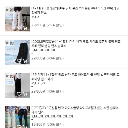
[1+1할인][클라쓰업]혼투 남자 루즈 와이드핏 린넨 라이크 밴딩 데님
청바지 팬츠
M,L,XL
39,800원
29,800원
(25% 할인)
[COOL][당일발송][1+1할인]마티 남자 루즈 와이드 벌룬핏 쿨링 링클
프리 핀턱 밴딩 팬츠 슬랙스
S,M,L,XL,2XL,3XL
49,800원
29,800원
(40% 할인)
[3단기장][1+1할인]리드 남자 루즈 와이드핏 쿨 옆턱 벌룬핏 여름 트
레이닝 팬츠 바지
M,L,XL,2XL
49,800원
29,800원
(40% 할인)
[-7℃][2TYPE]얼음 남자 아이스쿨링 와이드&일자 밴딩 스판 슬랙스
바지 팬츠
S,M,L,XL,2XL,3XL,4XL,5XL,6XL
39,800원
19,800원
(50% 할인)