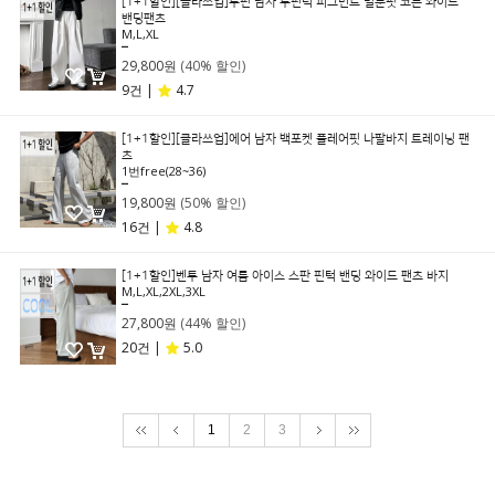
[1+1할인][클라쓰업]투핀 남자 투핀턱 피그먼트 벌룬핏 코튼 와이드
밴딩팬츠
M,L,XL
49,800원
29,800원
(40% 할인)
9건 |
4.7
[1+1할인][클라쓰업]에어 남자 백포켓 플레어핏 나팔바지 트레이닝 팬
츠
1번free(28~36)
39,800원
19,800원
(50% 할인)
16건 |
4.8
[1+1할인]벤투 남자 여름 아이스 스판 핀턱 밴딩 와이드 팬츠 바지
M,L,XL,2XL,3XL
49,800원
27,800원
(44% 할인)
20건 |
5.0
1
2
3