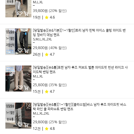
M,L,XL
49,800원
39,800원
(20% 할인)
19건 |
4.6
[당일발송][숏&기본][1+1할인]트리 남자 핀턱 아이스 쿨링 와이드 밴
딩 청바지 데님 팬츠
S,M,L,XL,2XL
49,800원
29,800원
(40% 할인)
26건 |
4.7
[당일발송][숏&롱]포첸 남자 루즈 커브드 벌룬 와이드핏 린넨 라이크 사
이드턱 밴딩 팬츠
M,L,XL
39,800원
25,800원
(35% 할인)
15건 |
4.7
[당일발송][숏&롱][1+1할인][클라쓰업]바스 남자 루즈 와이드핏 바스
락 라인 쿨 파라슈트 밴딩 팬츠
M,L,XL,2XL
39,800원
29,800원
(25% 할인)
12건 |
4.8