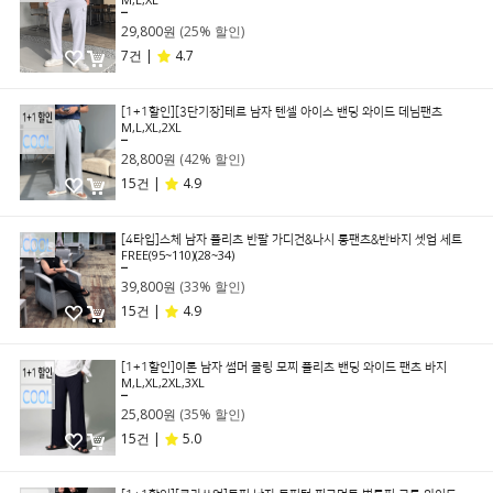
39,800원
29,800원
(25% 할인)
7건 |
4.7
[1+1할인][3단기장]테르 남자 텐셀 아이스 밴딩 와이드 데님팬츠
M,L,XL,2XL
49,800원
28,800원
(42% 할인)
15건 |
4.9
[4타입]스체 남자 플리츠 반팔 가디건&나시 롱팬츠&반바지 셋업 세트
FREE(95~110)(28~34)
59,800원
39,800원
(33% 할인)
15건 |
4.9
[1+1할인]이톤 남자 썸머 쿨링 모찌 플리츠 밴딩 와이드 팬츠 바지
M,L,XL,2XL,3XL
39,800원
25,800원
(35% 할인)
15건 |
5.0