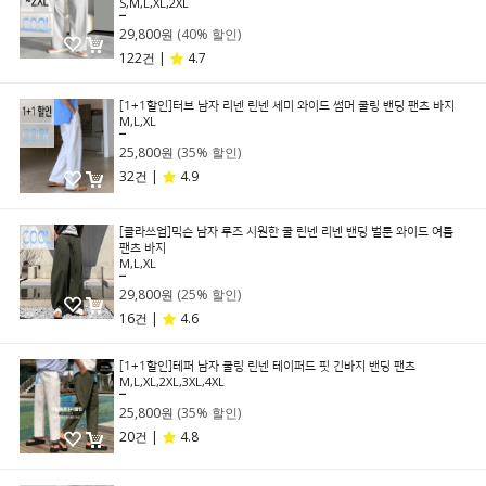
S,M,L,XL,2XL
49,800원
29,800원
(40% 할인)
122건 |
4.7
[1+1할인]터브 남자 리넨 린넨 세미 와이드 썸머 쿨링 밴딩 팬츠 바지
M,L,XL
39,800원
25,800원
(35% 할인)
32건 |
4.9
[클라쓰업]믹슨 남자 루즈 시원한 쿨 린넨 리넨 밴딩 벌룬 와이드 여름
팬츠 바지
M,L,XL
39,800원
29,800원
(25% 할인)
16건 |
4.6
[1+1할인]테퍼 남자 쿨링 린넨 테이퍼드 핏 긴바지 밴딩 팬츠
M,L,XL,2XL,3XL,4XL
39,800원
25,800원
(35% 할인)
20건 |
4.8