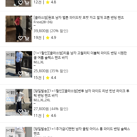
12건 |
4.8
[클라쓰업]원포 남자 벌룬 와이드핏 포켓 카고 절개 코튼 밴딩 팬츠
Free(28~36)
49,800원
39,800원
(20% 할인)
19건 |
4.9
[1+1할인][클라쓰업]리움 남자 고퀄리티 더블턱 와이드 밴딩 시원한
쿨 여름 슬랙스 팬츠 바지
M,L,XL
39,800원
25,800원
(35% 할인)
15건 |
4.4
[당일발송][1+1할인][클라쓰업]벤투 남자 와이드 리넨 린넨 라이크 투
턱 밴딩 팬츠 바지
M,L,XL,2XL
49,800원
27,800원
(44% 할인)
11건 |
4.6
[당일발송][1+1추가금X]팬턴 남자 쿨링 아이스 롱 와이드 밴딩 슬랙스
팬츠