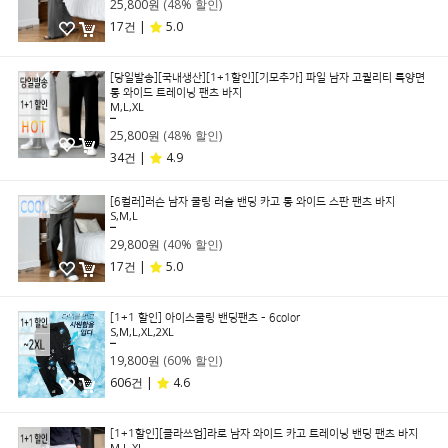
25,800원
(48% 할인)
17건 |
5.0
[당일발송][국내생산][1+1할인][기모추가] 파일 남자 고퀄리티 특양면
롱 와이드 트레이닝 팬츠 바지
M,L,XL
49,800원
25,800원
(48% 할인)
34건 |
4.9
[6컬러]러슨 남자 쿨링 러슬 밴딩 카고 롱 와이드 스판 팬츠 바지
S,M,L
49,800원
29,800원
(40% 할인)
17건 |
5.0
[1+1 할인] 아이스쿨링 밴딩팬츠 - 6color
S,M,L,XL,2XL
49,800원
19,800원
(60% 할인)
606건 |
4.6
[1+1할인][클라쓰업]라로 남자 와이드 카고 트레이닝 밴딩 팬츠 바지
M,L,XL