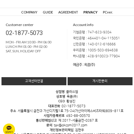
COMPANY
GUIDE
AGREEMENT
PRIVACY
PCver.
Customer center
Account info
02-1877-5073
기업은행 : 747-623-9204
국민은행 : 464401-04-115051
MON - FRI AM 10:00 - PM 06:00
신한은행 : 140-012-616666
LUNCH PM 01:00 - PM 02:00
우리은행 : 1005-503-694638
SAT, SUN, HOLIDAY OFF
하나은행 : 428-910023-77904
예금주 : 옥콤(주)
고객센터연결
게시판문의
상점명
클라쓰업
상호명
옥콤(주)
CEO
황성진
대표전화
02-1877-5073
주소
서울특별시 금천구 가산디지털1로 75-24(가산아이에스비즈타워)809~811호
사업자등록번호
492-88-00570
통신판매업신고
제 2017-서울금천-0267 호
문의
tax@okcom2017.com
개인정보관리책임
김현우