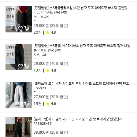
[당일발송][숏&롱][클라쓰업]스킨 남자 루즈 와이드핏 바스락 풀밴딩
카고 파라슈트 밴딩 팬츠
M,L,XL,2XL
39,800원
29,800원
(25% 할인)
20건 |
4.9
[당일발송][숏&롱][UNISEX]베스 남자 루즈 와이드핏 바스락 절개 나일
론 커브드 밴딩 팬츠
S,M,L,XL
49,800원
29,800원
(40% 할인)
13건 |
4.8
[클라쓰업]조이 남자 와이드핏 투턱 와이드 스트링 트레이닝 밴딩 팬츠
Free(28~36)
39,800원
27,800원
(30% 할인)
19건 |
4.6
[클라쓰업]파이 남자 와이드핏 파이핑 스냅 pt 트레이닝 밴딩팬츠
FREE(28~36)
49,800원
39,800원
(20% 할인)