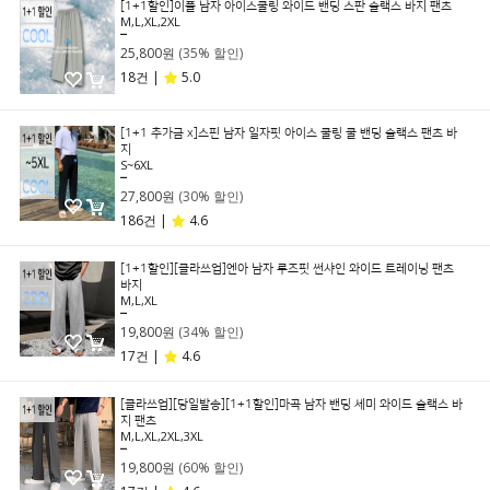
[1+1할인]이플 남자 아이스쿨링 와이드 밴딩 스판 슬랙스 바지 팬츠
M,L,XL,2XL
39,800원
25,800원
(35% 할인)
18건 |
5.0
[1+1 추가금 x]스핀 남자 일자핏 아이스 쿨링 쿨 밴딩 슬랙스 팬츠 바
지
S~6XL
39,800원
27,800원
(30% 할인)
186건 |
4.6
[1+1할인][클라쓰업]엔아 남자 루즈핏 썬샤인 와이드 트레이닝 팬츠
바지
M,L,XL
29,800원
19,800원
(34% 할인)
17건 |
4.6
[클라쓰업][당일발송][1+1할인]마곡 남자 밴딩 세미 와이드 슬랙스 바
지 팬츠
M,L,XL,2XL,3XL
49,800원
19,800원
(60% 할인)