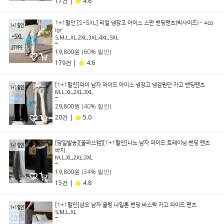
17건 |
4.6
1+1할인 [S~5XL] 리얼 냉장고 아이스 스판 밴딩팬츠(빅사이즈) - 4co
lor
S,M,L,XL,2XL,3XL,4XL,5XL
49,800원
19,800원
(60% 할인)
179건 |
4.6
[1+1할인]와이 남자 와이드 아이스 냉장고 냉감원단 카고 밴딩팬츠
M,L,XL,2XL,3XL
49,800원
29,800원
(40% 할인)
20건 |
5.0
[당일발송][클라쓰업][1+1할인]나노 남자 와이드 트레이닝 밴딩 팬츠
바지
M,L,XL,2XL,3XL
29,800원
19,800원
(34% 할인)
15건 |
4.8
[1+1할인]삼오 남자 쿨링 나일론 밴딩 바스락 카고 와이드 팬츠
S,M,L,XL
49,800원