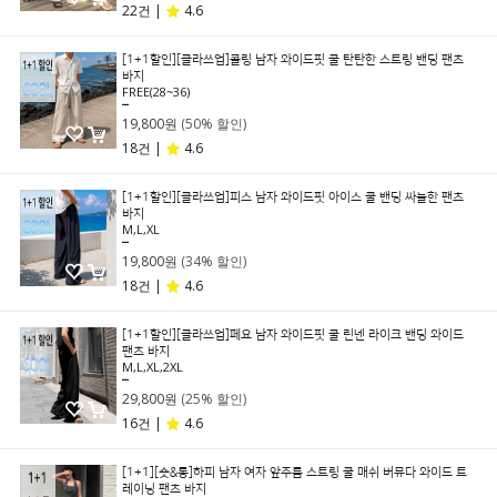
22건 |
4.6
[1+1할인][클라쓰업]콜링 남자 와이드핏 쿨 탄탄한 스트링 밴딩 팬츠
바지
FREE(28~36)
39,800원
19,800원
(50% 할인)
18건 |
4.6
[1+1할인][클라쓰업]피스 남자 와이드핏 아이스 쿨 밴딩 싸늘한 팬츠
바지
M,L,XL
29,800원
19,800원
(34% 할인)
18건 |
4.6
[1+1할인][클라쓰업]페요 남자 와이드핏 쿨 린넨 라이크 밴딩 와이드
팬츠 바지
M,L,XL,2XL
39,800원
29,800원
(25% 할인)
16건 |
4.6
[1+1][숏&롱]하피 남자 여자 앞주름 스트링 쿨 매쉬 버뮤다 와이드 트
레이닝 팬츠 바지