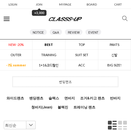
LOGIN
JOIN
MYPAGE
BOARD
CART
+3,000
카테고리
NOTICE
Q&A
REVIEW
EVENT
NEW -20%
BEST
TOP
PANTS
OUTER
TRAINING
SUIT SET
신발
-7도 summer
1+1&코디할인
ACC
BIG SIZE!
밴딩팬츠
와이드팬츠
밴딩팬츠
슬랙스
면바지
조거&카고 팬츠
반바지
청바지(Jean)
블랙진
트레이닝 팬츠