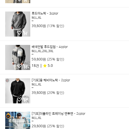
후드아노락 - 3color
M,L,XL
45,800원
39,800원
(13% 할인)
배색언발 후드집업 - 4color
M,L,XL,2XL,3XL
79,800원
59,800원
(25% 할인)
18건 |
5.0
[기모]융 헤비아노락 - 2color
M,L,XL
49,800원
39,800원
(20% 할인)
[기모]더블라인 트레이닝 맨투맨 - 2color
M,L,XL
39,800원
29,800원
(25% 할인)