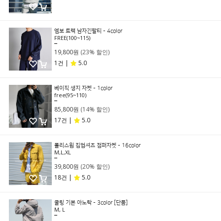
엠보 트랙 남자긴팔티 - 4color
FREE(100~115)
25,800원
19,800원
(23% 할인)
1건 |
5.0
베이직 생지 자켓 - 1color
free(95~110)
99,800원
85,800원
(14% 할인)
17건 |
5.0
폴리스윔 집업셔츠 점퍼자켓 - 16color
M,L,XL
49,800원
39,800원
(20% 할인)
18건 |
5.0
쿨링 기본 아노락 - 3color [단품]
M, L
49,800원