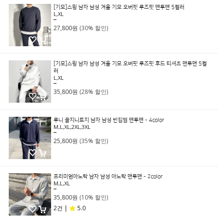
[기모]스윙 남자 남성 겨울 기모 오버핏 루즈핏 맨투맨 5컬러
L,XL
39,800원
27,800원
(30% 할인)
[기모]스윙 남자 남성 겨울 기모 오버핏 루즈핏 후드 티셔츠 맨투맨 5컬
러
L,XL
49,800원
35,800원
(28% 할인)
루니 골지니트지 남자 남성 반집업 맨투맨 - 4color
M,L,XL,2XL,3XL
39,800원
25,800원
(35% 할인)
프리미엄아노락 남자 남성 아노락 맨투맨 - 2color
M,L,XL
39,800원
35,800원
(10% 할인)
2건 |
5.0