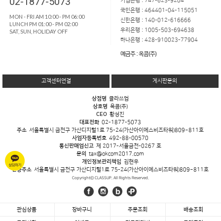
02-1877-5073
기업은행 : 747-623-9204
국민은행 : 464401-04-115051
MON - FRI AM 10:00 - PM 06:00
신한은행 : 140-012-616666
LUNCH PM 01:00 - PM 02:00
우리은행 : 1005-503-694638
SAT, SUN, HOLIDAY OFF
하나은행 : 428-910023-77904
예금주 : 옥콤(주)
고객센터연결
게시판문의
상점명
클라쓰업
상호명
옥콤(주)
CEO
황성진
대표전화
02-1877-5073
주소
서울특별시 금천구 가산디지털1로 75-24(가산아이에스비즈타워)809~811호
사업자등록번호
492-88-00570
통신판매업신고
제 2017-서울금천-0267 호
문의
tax@okcom2017.com
개인정보관리책임
김현우
반송주소
서울특별시 금천구 가산디지털1로 75-24(가산아이에스비즈타워)809~811호
Copyrightⓒ CLASSUP. All Rights Reserved.
관심상품
장바구니
주문조회
배송조회