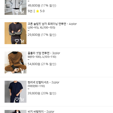
59,800원
49,800원
(17% 할인)
9건 |
5.0
코튼 슬림핏 남자 트레이닝 맨투맨 - 4color
L(90~95), XL(100~105)
35,800원
29,800원
(17% 할인)
울폴라 셋업 맨투맨 - 3color
M(95~100), L(105~110)
69,800원
54,800원
(21% 할인)
헨리넥 반팔티셔츠 - 2color
FREE(90~110)
49,800원
39,800원
(20% 할인)
비치 바람막이 - 2color