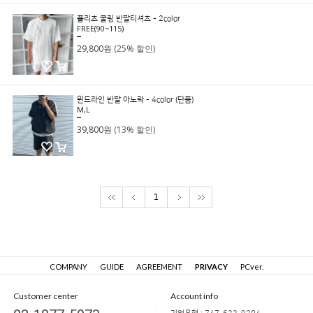
플리츠 쿨링 반팔티셔츠 - 2color
FREE(90~115)
39,800원
29,800원
(25% 할인)
윈드라인 반팔 아노락 - 4color (단품)
M,L
45,800원
39,800원
(13% 할인)
1
COMPANY
GUIDE
AGREEMENT
PRIVACY
PCver.
Customer center
Account info