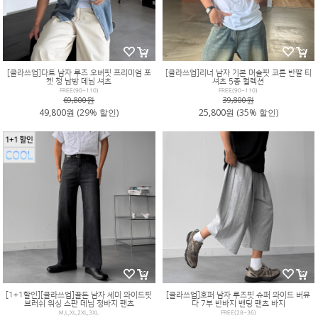
[클라쓰업]다트 남자 루즈 오버핏 프리미엄 포
[클라쓰업]리너 남자 기본 머슬핏 코튼 반팔 티
켓 청 남방 데님 셔츠
셔츠 5종 컬렉션
FREE(90~110)
FREE(90~110)
69,800원
39,800원
49,800원
(29% 할인)
25,800원
(35% 할인)
[1+1할인][클라쓰업]골든 남자 세미 와이드핏
[클라쓰업]호퍼 남자 루즈핏 슈퍼 와이드 버뮤
브러쉬 워싱 스판 데님 청바지 팬츠
다 7부 반바지 밴딩 팬츠 바지
M,L,XL,2XL,3XL
FREE(28~36)