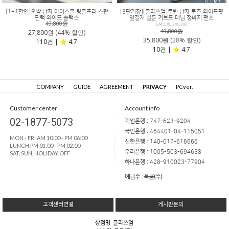
[1+1할인]오싹 남자 아이스쿨 링클프리 스판
[3단기장][클라쓰업]로빈 남자 루즈 와이드핏
핀턱 와이드 슬랙스
옆절개 벌룬 커브드 데님 청바지 팬츠
49,800원
S,M,L,XL,2XL,3XL
49,800원
27,800원
(44% 할인)
35,800원
(28% 할인)
110건 |
4.7
10건 |
4.7
COMPANY
GUIDE
AGREEMENT
PRIVACY
PCver.
Customer center
Account info
02-1877-5073
기업은행 : 747-623-9204
국민은행 : 464401-04-115051
MON - FRI AM 10:00 - PM 06:00
신한은행 : 140-012-616666
LUNCH PM 01:00 - PM 02:00
우리은행 : 1005-503-694638
SAT, SUN, HOLIDAY OFF
하나은행 : 428-910023-77904
예금주 : 옥콤(주)
고객센터연결
게시판문의
상점명
클라쓰업