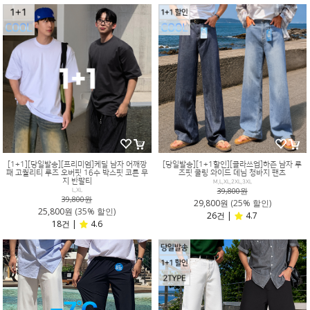
[1+1][당일발송][프리미엄]케딜 남자 어깨깡
[당일발송][1+1할인][클라쓰업]하즌 남자 루
패 고퀄리티 루즈 오버핏 16수 박스핏 코튼 무
즈핏 쿨링 와이드 데님 청바지 팬츠
지 반팔티
M,L,XL,2XL,3XL
39,800원
L,XL
39,800원
29,800원
(25% 할인)
25,800원
(35% 할인)
26건 |
4.7
18건 |
4.6