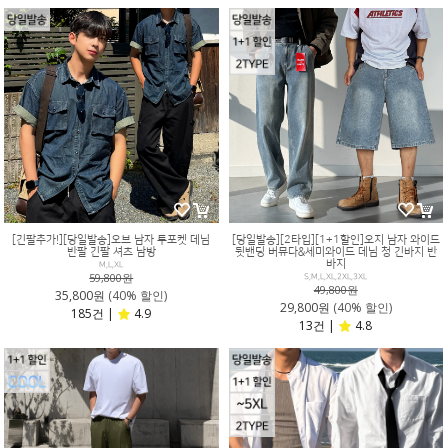
[긴팔추가!][당일발송]오브 남자 투포켓 데님
[당일발송][2타입][1+1할인]오지 남자 와이드
반팔 긴팔 셔츠 남방
뒷밴딩 버뮤다&세미와이드 데님 청 긴바지 반
바지
M,L,XL
59,800원
S,M,L,XL,2XL,3XL
49,800원
35,800원
(40% 할인)
29,800원
(40% 할인)
185건 |
4.9
13건 |
4.8