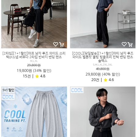
[2타입][1+1할인]마프 남자 루즈 와이드 쓰리
[COOL][당일발송][1+1할인]마티 남자 루즈
턱or스냅 버뮤다 2타입 반바지 밴딩 팬츠
와이드 벌룬핏 쿨링 링클프리 핀턱 밴딩 팬츠
슬랙스
M,L,XL
29,800원
S,M,L,XL,2XL,3XL
49,800원
19,800원
(34% 할인)
29,800원
(40% 할인)
15건 |
4.8
20건 |
4.6