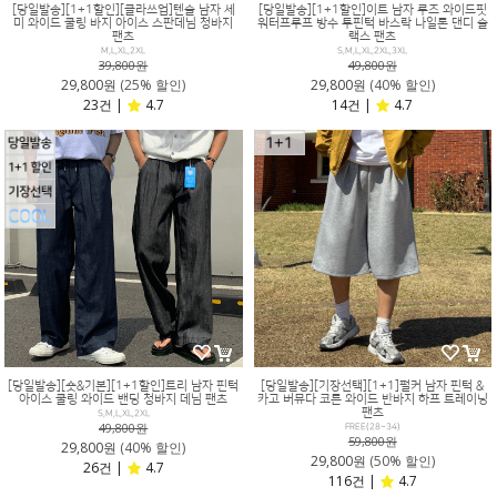
[당일발송][1+1할인][클라쓰업]텐슬 남자 세
[당일발송][1+1할인]이트 남자 루즈 와이드핏
미 와이드 쿨링 바지 아이스 스판데님 청바지
워터프루프 방수 투핀턱 바스락 나일론 댄디 슬
팬츠
랙스 팬츠
M,L,XL,2XL
S,M,L,XL,2XL,3XL
39,800원
49,800원
29,800원
(25% 할인)
29,800원
(40% 할인)
23건 |
4.7
14건 |
4.7
[당일발송][숏&기본][1+1할인]트리 남자 핀턱
[당일발송][기장선택][1+1]펄커 남자 핀턱 &
아이스 쿨링 와이드 밴딩 청바지 데님 팬츠
카고 버뮤다 코튼 와이드 반바지 하프 트레이닝
팬츠
S,M,L,XL,2XL
49,800원
FREE(28~34)
59,800원
29,800원
(40% 할인)
29,800원
(50% 할인)
26건 |
4.7
116건 |
4.7