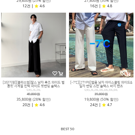
29,800원
(25% 할인)
27,800원
(30% 할인)
12건 |
4.6
16건 |
4.8
[3단기장][클라쓰업]찰스 남자 루즈 와이드 벌
[-7℃][2TYPE]얼음 남자 아이스쿨링 와이드&
룬핏 사계절 핀턱 와이드 뒷밴딩 슬랙스
일자 밴딩 스판 슬랙스 바지 팬츠
S,M,L,XL,2XL
S,M,L,XL,2XL,3XL,4XL,5XL,6XL
49,800원
39,800원
35,800원
(28% 할인)
19,800원
(50% 할인)
20건 |
4.6
24건 |
4.7
BEST 50