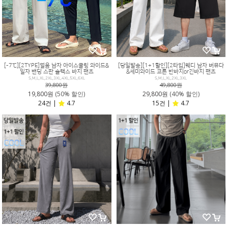
[-7℃][2TYPE]얼음 남자 아이스쿨링 와이드&
[당일발송][1+1할인][2타입]웨디 남자 버뮤다
일자 밴딩 스판 슬랙스 바지 팬츠
&세미와이드 코튼 반바지or긴바지 팬츠
S,M,L,XL,2XL,3XL,4XL,5XL,6XL
S,M,L,XL,2XL,3XL
39,800원
49,800원
19,800원
(50% 할인)
29,800원
(40% 할인)
24건 |
4.7
15건 |
4.7