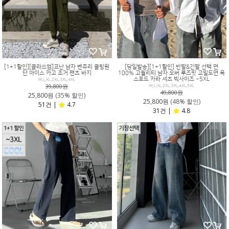
[1+1할인][클라쓰업]코난 남자 벤츄리 쿨링원
[당일발송][1+1할인] 반팔&긴팔 선택 면
단 아이스 카고 조거 팬츠 바지
100% 고퀄리티 남자 오버 루즈핏 고밀도면 옥
스포드 카라 셔츠 빅사이즈 ~5XL
M,L,XL,2XL,3XL,4XL
39,800원
M,L,XL,2XL,3XL,4XL,5XL
49,800원
25,800원
(35% 할인)
25,800원
(48% 할인)
51건 |
4.7
31건 |
4.8