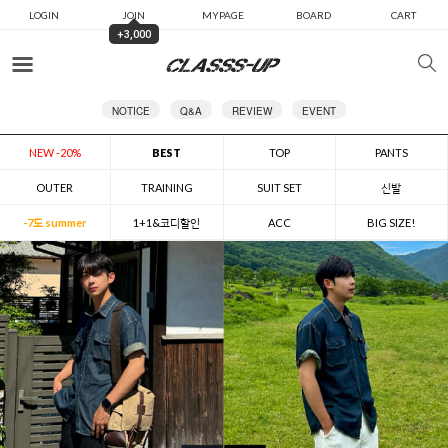
LOGIN
JOIN
MYPAGE
BOARD
CART
+3,000
카테고리
NOTICE
Q&A
REVIEW
EVENT
NEW -20%
BEST
TOP
PANTS
OUTER
TRAINING
SUIT SET
신발
-7도 summer
1+1&코디할인
ACC
BIG SIZE!