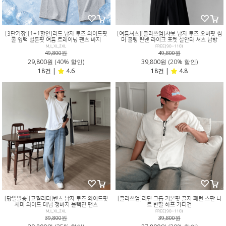
[3단기장][1+1할인]리드 남자 루즈 와이드핏
[여름셔츠][클라쓰업]샤보 남자 루즈 오버핏 썸
쿨 옆턱 벌룬핏 여름 트레이닝 팬츠 바지
머 쿨링 린넨 라이크 포켓 살안타 셔츠 남방
M,L,XL,2XL
FREE(90~110)
49,800원
49,800원
29,800원
(40% 할인)
39,800원
(20% 할인)
18건 |
4.6
18건 |
4.8
[당일발송][고퀄리티]벤츠 남자 루즈 와이드핏
[클라쓰업]리딘 크롭 기본핏 골지 패턴 스판 니
세미 와이드 데님 청바지 블랙진 팬츠
트 반팔 하프 가디건
M,L,XL,2XL
FREE(90~110)
39,800원
39,800원