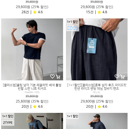
39,800원
39,800원
29,800원
(25% 할인)
29,800원
(25% 할인)
28건 |
4.6
15건 |
4.8
[클라쓰업]콜링 남자 기본 레귤러핏 배색 롤업
[1+1할인][클라쓰업]혼투 남자 루즈 와이드핏
반팔 스판 니트 티셔츠
린넨 라이크 밴딩 데님 청바지 팬츠
Free(90~105)
M,L,XL
39,800원
39,800원
25,800원
(35% 할인)
29,800원
(25% 할인)
20건 |
4.6
20건 |
4.6