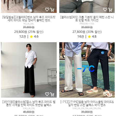
[당일발송][고퀄리티]벤츠 남자 루즈 와이드핏
[클라쓰업]리딘 크롭 기본핏 골지 패턴 스판 니
세미 와이드 데님 청바지 블랙진 팬츠
트 반팔 하프 가디건
M,L,XL,2XL
FREE(90~110)
39,800원
39,800원
29,800원
(25% 할인)
27,800원
(30% 할인)
12건 |
4.6
16건 |
4.8
[3단기장][클라쓰업]찰스 남자 루즈 와이드 벌
[-7℃][2TYPE]얼음 남자 아이스쿨링 와이드&
룬핏 사계절 핀턱 와이드 뒷밴딩 슬랙스
일자 밴딩 스판 슬랙스 바지 팬츠
S,M,L,XL,2XL
S,M,L,XL,2XL,3XL,4XL,5XL,6XL
49,800원
39,800원