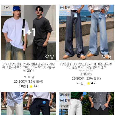
[1+1][당일발송][프리미엄]케딜 남자 어깨깡
[당일발송][1+1할인][클라쓰업]하즌 남자 루
패 고퀄리티 루즈 오버핏 16수 박스핏 코튼 무
즈핏 쿨링 와이드 데님 청바지 팬츠
지 반팔티
M,L,XL,2XL,3XL
39,800원
L,XL
39,800원
29,800원
(25% 할인)
25,800원
(35% 할인)
26건 |
4.7
18건 |
4.6