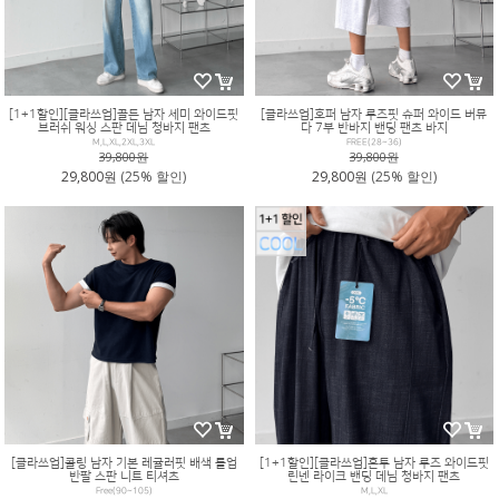
[1+1할인][클라쓰업]골든 남자 세미 와이드핏
[클라쓰업]호퍼 남자 루즈핏 슈퍼 와이드 버뮤
브러쉬 워싱 스판 데님 청바지 팬츠
다 7부 반바지 밴딩 팬츠 바지
M,L,XL,2XL,3XL
FREE(28~36)
39,800원
39,800원
29,800원
(25% 할인)
29,800원
(25% 할인)
[클라쓰업]콜링 남자 기본 레귤러핏 배색 롤업
[1+1할인][클라쓰업]혼투 남자 루즈 와이드핏
반팔 스판 니트 티셔츠
린넨 라이크 밴딩 데님 청바지 팬츠
Free(90~105)
M,L,XL