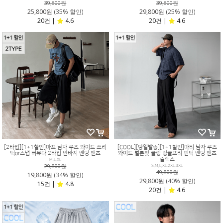
39,800원
39,800원
25,800원
(35% 할인)
29,800원
(25% 할인)
20건 |
4.6
20건 |
4.6
[2타입][1+1할인]마프 남자 루즈 와이드 쓰리
[COOL][당일발송][1+1할인]마티 남자 루즈
턱or스냅 버뮤다 2타입 반바지 밴딩 팬츠
와이드 벌룬핏 쿨링 링클프리 핀턱 밴딩 팬츠
슬랙스
M,L,XL
29,800원
S,M,L,XL,2XL,3XL
49,800원
19,800원
(34% 할인)
29,800원
(40% 할인)
15건 |
4.8
20건 |
4.6