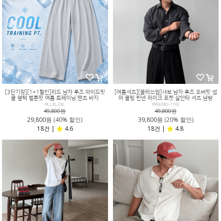
[3단기장][1+1할인]리드 남자 루즈 와이드핏
[여름셔츠][클라쓰업]샤보 남자 루즈 오버핏 썸
쿨 옆턱 벌룬핏 여름 트레이닝 팬츠 바지
머 쿨링 린넨 라이크 포켓 살안타 셔츠 남방
M,L,XL,2XL
FREE(90~110)
49,800원
49,800원
29,800원
(40% 할인)
39,800원
(20% 할인)
18건 |
4.6
18건 |
4.8