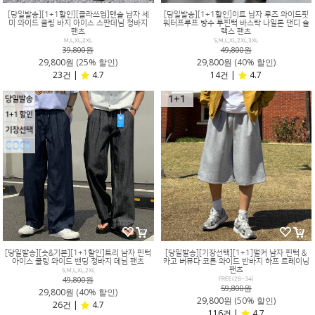
[당일발송][1+1할인][클라쓰업]텐슬 남자 세
[당일발송][1+1할인]이트 남자 루즈 와이드핏
미 와이드 쿨링 바지 아이스 스판데님 청바지
워터프루프 방수 투핀턱 바스락 나일론 댄디 슬
팬츠
랙스 팬츠
M,L,XL,2XL
S,M,L,XL,2XL,3XL
39,800원
49,800원
29,800원
(25% 할인)
29,800원
(40% 할인)
23건 |
4.7
14건 |
4.7
[당일발송][숏&기본][1+1할인]트리 남자 핀턱
[당일발송][기장선택][1+1]펄커 남자 핀턱 &
아이스 쿨링 와이드 밴딩 청바지 데님 팬츠
카고 버뮤다 코튼 와이드 반바지 하프 트레이닝
팬츠
S,M,L,XL,2XL
49,800원
FREE(28~34)
59,800원
29,800원
(40% 할인)
29,800원
(50% 할인)
26건 |
4.7
116건 |
4.7