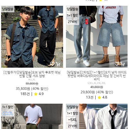
[긴팔추가!][당일발송]오브 남자 투포켓 데님
[당일발송][2타입][1+1할인]오지 남자 와이드
반팔 긴팔 셔츠 남방
뒷밴딩 버뮤다&세미와이드 데님 청 긴바지 반
바지
M,L,XL
59,800원
S,M,L,XL,2XL,3XL
49,800원
35,800원
(40% 할인)
29,800원
(40% 할인)
185건 |
4.9
13건 |
4.8