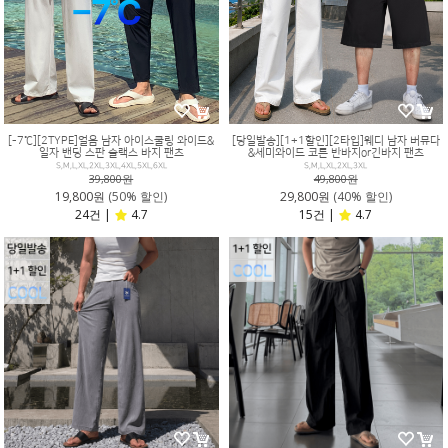
[-7℃][2TYPE]얼음 남자 아이스쿨링 와이드&
[당일발송][1+1할인][2타입]웨디 남자 버뮤다
일자 밴딩 스판 슬랙스 바지 팬츠
&세미와이드 코튼 반바지or긴바지 팬츠
S,M,L,XL,2XL,3XL,4XL,5XL,6XL
S,M,L,XL,2XL,3XL
39,800원
49,800원
19,800원
(50% 할인)
29,800원
(40% 할인)
24건 |
4.7
15건 |
4.7