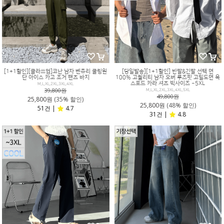
[1+1할인][클라쓰업]코난 남자 벤츄리 쿨링원
[당일발송][1+1할인] 반팔&긴팔 선택 면
단 아이스 카고 조거 팬츠 바지
100% 고퀄리티 남자 오버 루즈핏 고밀도면 옥
스포드 카라 셔츠 빅사이즈 ~5XL
M,L,XL,2XL,3XL,4XL
39,800원
M,L,XL,2XL,3XL,4XL,5XL
49,800원
25,800원
(35% 할인)
25,800원
(48% 할인)
51건 |
4.7
31건 |
4.8