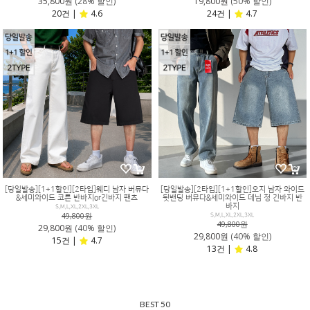
35,800원
(28% 할인)
19,800원
(50% 할인)
20건 |
4.6
24건 |
4.7
[당일발송][1+1할인][2타입]웨디 남자 버뮤다
[당일발송][2타입][1+1할인]오지 남자 와이드
&세미와이드 코튼 반바지or긴바지 팬츠
뒷밴딩 버뮤다&세미와이드 데님 청 긴바지 반
바지
S,M,L,XL,2XL,3XL
49,800원
S,M,L,XL,2XL,3XL
49,800원
29,800원
(40% 할인)
29,800원
(40% 할인)
15건 |
4.7
13건 |
4.8
BEST 50