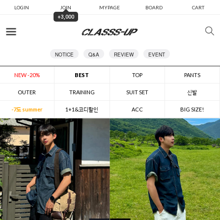
LOGIN
JOIN
MYPAGE
BOARD
CART
+3,000
카테고리
NOTICE
Q&A
REVIEW
EVENT
NEW -20%
BEST
TOP
PANTS
OUTER
TRAINING
SUIT SET
신발
-7도 summer
1+1&코디할인
ACC
BIG SIZE!