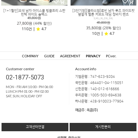
[1+1할인]오싹 남자 아이스쿨 링클프리 스판
[3단기장][클라쓰업]로빈 남자 루즈 와이드핏
핀턱 와이드 슬랙스
옆절개 벌룬 커브드 데님 청바지 팬츠
49,800원
S,M,L,XL,2XL,3XL
49,800원
27,800원
(44% 할인)
35,800원
(28% 할인)
110건 |
4.7
10건 |
4.7
COMPANY
GUIDE
AGREEMENT
PRIVACY
PCver.
Customer center
Account info
02-1877-5073
기업은행 : 747-623-9204
국민은행 : 464401-04-115051
MON - FRI AM 10:00 - PM 06:00
신한은행 : 140-012-616666
LUNCH PM 01:00 - PM 02:00
우리은행 : 1005-503-694638
SAT, SUN, HOLIDAY OFF
하나은행 : 428-910023-77904
예금주 : 옥콤(주)
고객센터연결
게시판문의