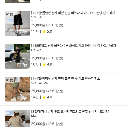
[1+1할인]할렌 남자 리넨 린넨 버뮤다 와이드 카고 밴딩 팬츠 바지
S,M,L,XL
39,800원
25,800원
(35% 할인)
11건 |
5.0
[1컬러]컴포 남자 버뮤다 7부 와이드 카모 카키 반밴딩 카고 반바지
L,XL,2XL
49,800원
39,800원
(20% 할인)
10건 |
4.9
[1+1할인]터부 남자 핀턱 코튼 면 숏 하프 반바지 팬츠
S,M,L,XL,2XL
49,800원
25,800원
(48% 할인)
14건 |
4.9
[3컬러]피시 남자 루즈 오버핏 피그먼트 반팔 반바지 세트 셋업
M,L
49,800원
29,800원
(40% 할인)