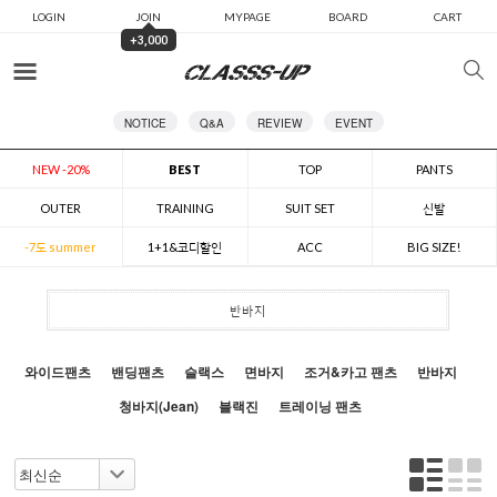
LOGIN
JOIN
MYPAGE
BOARD
CART
+3,000
카테고리
NOTICE
Q&A
REVIEW
EVENT
NEW -20%
BEST
TOP
PANTS
OUTER
TRAINING
SUIT SET
신발
-7도 summer
1+1&코디할인
ACC
BIG SIZE!
반바지
와이드팬츠
밴딩팬츠
슬랙스
면바지
조거&카고 팬츠
반바지
청바지(Jean)
블랙진
트레이닝 팬츠