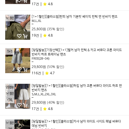
17건 |
4.8
[1+1할인][클라쓰업]탄피 남자 기본핏 베이직 핀턱 면 반바지 팬츠
M,L,XL
39,800원
25,800원
(35% 할인)
19건 |
4.8
[당일발송][기장선택][1+1]펄커 남자 핀턱 & 카고 버뮤다 코튼 와이드
반바지 하프 트레이닝 팬츠
FREE(28~34)
59,800원
29,800원
(50% 할인)
116건 |
4.7
[당일발송][1+1할인][클라쓰업]하킴 남자 코튼 버뮤다 와이드 하프 면
반바지 팬츠
S,M,L,XL,2XL,3XL
49,800원
29,800원
(40% 할인)
17건 |
4.8
[당일발송][1+1할인][클라쓰업]카샤 남자 와이드 사이드 패널 버뮤다
데님 반바지