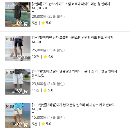
[2컬러]포드 남자 사이드 스냅 버뮤다 와이드 데님 청 반바지
M,L,XL,2XL
39,800원
29,800원
(25% 할인)
9건 |
5.0
[1+1할인]터빈 남자 고급면 사방스판 반밴딩 하프 팬츠 반바지
M,L,XL
39,800원
25,800원
(35% 할인)
15건 |
4.6
[1+1할인]바샵 남자 냉감원단 와이드 버뮤다 숏 카고 밴딩 반바지
S,M,L,XL
35,800원
23,800원
(34% 할인)
11건 |
5.0
[1+1할인][2타입]이지 남자 쿨링 벤츄리 비치 방수 카고 반바지
M,L,XL
29,800원
15,800원
(47% 할인)
9건 |
5.0