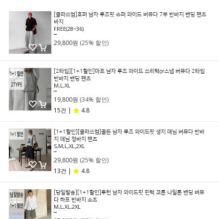
[클라쓰업]호퍼 남자 루즈핏 슈퍼 와이드 버뮤다 7부 반바지 밴딩 팬츠
바지
FREE(28~36)
39,800원
29,800원
(25% 할인)
[2타입][1+1할인]마프 남자 루즈 와이드 쓰리턱or스냅 버뮤다 2타입
반바지 밴딩 팬츠
M,L,XL
29,800원
19,800원
(34% 할인)
15건 |
4.8
[1+1할인][클라쓰업]골든 남자 루즈 와이드핏 생지 데님 버뮤다 반바
지 데님 청바지 팬츠
S,M,L,XL,2XL
39,800원
29,800원
(25% 할인)
13건 |
4.8
[당일발송][1+1할인]투런 남자 와이드핏 핀턱 코튼 나일론 밴딩 버뮤
다 하프 반바지 쇼츠
M,L,XL,2XL
39,800원