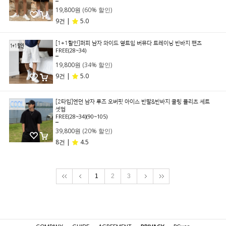
49,800원
19,800원
(60% 할인)
9건 |
5.0
[1+1할인]퍼피 남자 와이드 옆트임 버뮤다 트레이닝 반바지 팬츠
FREE(28~34)
29,800원
19,800원
(34% 할인)
9건 |
5.0
[2타입]엔던 남자 루즈 오버핏 아이스 반팔&반바지 쿨링 플리츠 세트
셋업
FREE(28~34)(90~105)
49,800원
39,800원
(20% 할인)
8건 |
4.5
1
2
3