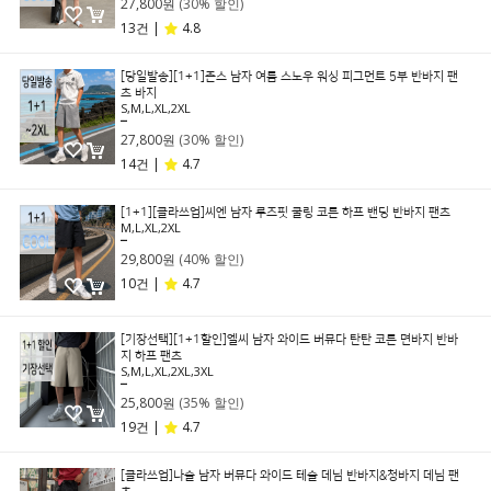
27,800원
(30% 할인)
13건 |
4.8
[당일발송][1+1]존스 남자 여름 스노우 워싱 피그먼트 5부 반바지 팬
츠 바지
S,M,L,XL,2XL
39,800원
27,800원
(30% 할인)
14건 |
4.7
[1+1][클라쓰업]씨엔 남자 루즈핏 쿨링 코튼 하프 밴딩 반바지 팬츠
M,L,XL,2XL
49,800원
29,800원
(40% 할인)
10건 |
4.7
[기장선택][1+1할인]엘씨 남자 와이드 버뮤다 탄탄 코튼 면바지 반바
지 하프 팬츠
S,M,L,XL,2XL,3XL
39,800원
25,800원
(35% 할인)
19건 |
4.7
[클라쓰업]나슬 남자 버뮤다 와이드 테슬 데님 반바지&청바지 데님 팬