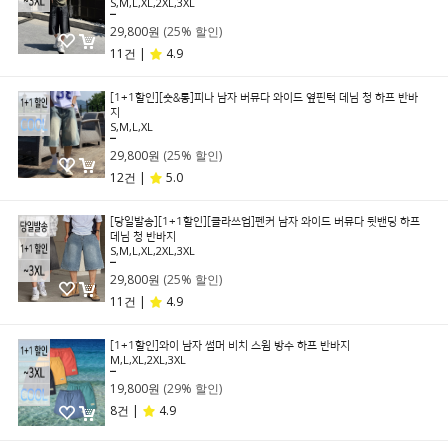
S,M,L,XL,2XL,3XL
39,800원
29,800원
(25% 할인)
11건 |
4.9
[1+1할인][숏&롱]피나 남자 버뮤다 와이드 옆핀턱 데님 청 하프 반바
지
S,M,L,XL
39,800원
29,800원
(25% 할인)
12건 |
5.0
[당일발송][1+1할인][클라쓰업]펜커 남자 와이드 버뮤다 뒷밴딩 하프
데님 청 반바지
S,M,L,XL,2XL,3XL
39,800원
29,800원
(25% 할인)
11건 |
4.9
[1+1할인]와이 남자 썸머 비치 스윔 방수 하프 반바지
M,L,XL,2XL,3XL
27,800원
19,800원
(29% 할인)
8건 |
4.9