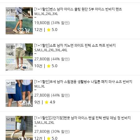
[1+1할인]벤스 남자 아이스 쿨링 원단 5부 아이스 반바지 팬츠
M,L,XL,2XL,3XL
29,800원
19,800원
(34% 할인)
12건 |
5.0
[1+1할인]쇼트 남자 치노면 와이드 핀턱 쇼츠 하프 반바지
S,M,L,XL,2XL,3XL,4XL
49,800원
27,800원
(44% 할인)
10건 |
5.0
[1+1할인]유세 남자 스윔겸용 생활방수 나일론 패치 와샤 쇼츠 반바지
M,L,XL
49,800원
27,800원
(44% 할인)
9건 |
4.9
[1+1할인][2단기장]펜콧 남자 아이스 텐셀 핀턱 밴딩 데님 청 반바지
S,M,L,XL,2XL
39,800원
27,800원
(30% 할인)
12건 |
5.0