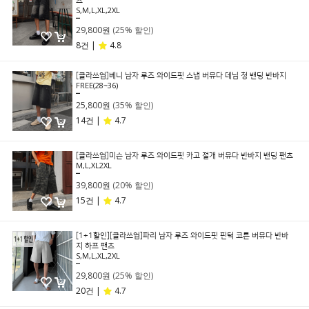
츠
S,M,L,XL,2XL
39,800원
29,800원
(25% 할인)
8건 |
4.8
[클라쓰업]베니 남자 루즈 와이드핏 스냅 버뮤다 데님 청 밴딩 반바지
FREE(28~36)
39,800원
25,800원
(35% 할인)
14건 |
4.7
[클라쓰업]미슨 남자 루즈 와이드핏 카고 절개 버뮤다 반바지 밴딩 팬츠
M,L,XL2XL
49,800원
39,800원
(20% 할인)
15건 |
4.7
[1+1할인][클라쓰업]파리 남자 루즈 와이드핏 핀턱 코튼 버뮤다 반바
지 하프 팬츠
S,M,L,XL,2XL
39,800원
29,800원
(25% 할인)
20건 |
4.7