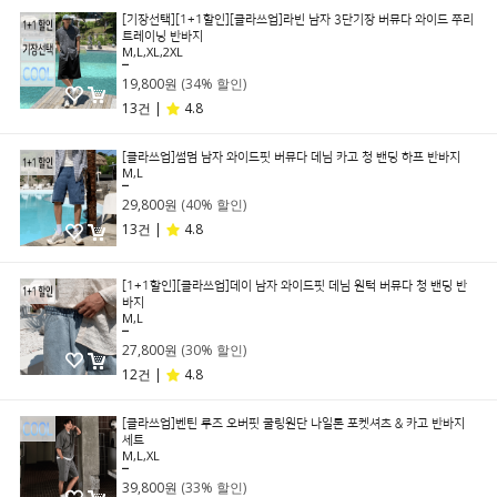
[기장선택][1+1할인][클라쓰업]라빈 남자 3단기장 버뮤다 와이드 쭈리
트레이닝 반바지
M,L,XL,2XL
29,800원
19,800원
(34% 할인)
13건 |
4.8
[클라쓰업]썸멈 남자 와이드핏 버뮤다 데님 카고 청 밴딩 하프 반바지
M,L
49,800원
29,800원
(40% 할인)
13건 |
4.8
[1+1할인][클라쓰업]데이 남자 와이드핏 데님 원턱 버뮤다 청 밴딩 반
바지
M,L
39,800원
27,800원
(30% 할인)
12건 |
4.8
[클라쓰업]벤틴 루즈 오버핏 쿨링원단 나일론 포켓셔츠 & 카고 반바지
세트
M,L,XL
59,800원
39,800원
(33% 할인)