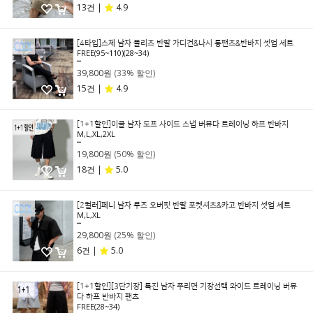
13건 |
4.9
[4타입]스체 남자 플리츠 반팔 가디건&나시 롱팬츠&반바지 셋업 세트
FREE(95~110)(28~34)
59,800원
39,800원
(33% 할인)
15건 |
4.9
[1+1할인]이클 남자 도프 사이드 스냅 버뮤다 트레이닝 하프 반바지
M,L,XL,2XL
39,800원
19,800원
(50% 할인)
18건 |
5.0
[2컬러]페니 남자 루즈 오버핏 반팔 포켓셔츠&카고 반바지 셋업 세트
M,L,XL
39,800원
29,800원
(25% 할인)
6건 |
5.0
[1+1할인][3단기장] 특진 남자 쭈리면 기장선택 와이드 트레이닝 버뮤
다 하프 반바지 팬츠
FREE(28~34)