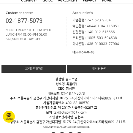
COMPANY
GUIDE
AGREEMENT
PRIVACY
PCver.
Customer center
Account info
02-1877-5073
기업은행 : 747-623-9204
국민은행 : 464401-04-115051
MON - FRI AM 10:00 - PM 06:00
신한은행 : 140-012-616666
LUNCH PM 01:00 - PM 02:00
우리은행 : 1005-503-694638
SAT, SUN, HOLIDAY OFF
하나은행 : 428-910023-77904
예금주 : 옥콤(주)
고객센터연결
게시판문의
상점명
클라쓰업
상호명
옥콤(주)
CEO
황성진
대표전화
02-1877-5073
주소
서울특별시 금천구 가산디지털1로 75-24(가산아이에스비즈타워)809~811호
사업자등록번호
492-88-00570
통신판매업신고
제 2017-서울금천-0267 호
문의
tax@okcom2017.com
개인정보관리책임
김현우
반송주소
서울특별시 금천구 가산디지털1로 75-24(가산아이에스비즈타워)809~811호
Copyrightⓒ CLASSUP. All Rights Reserved.