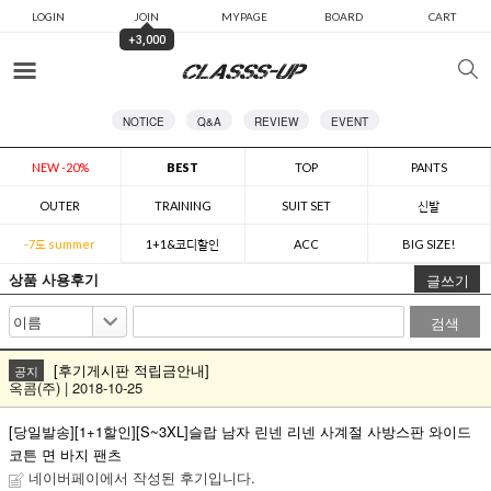
LOGIN
JOIN
MYPAGE
BOARD
CART
+3,000
카테고리
NOTICE
Q&A
REVIEW
EVENT
NEW -20%
BEST
TOP
PANTS
OUTER
TRAINING
SUIT SET
신발
-7도 summer
1+1&코디할인
ACC
BIG SIZE!
상품 사용후기
글쓰기
검색
[후기게시판 적립금안내]
공지
옥콤(주) | 2018-10-25
[당일발송][1+1할인][S~3XL]슬랍 남자 린넨 리넨 사계절 사방스판 와이드
코튼 면 바지 팬츠
네이버페이에서 작성된 후기입니다.