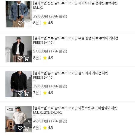
[클라쓰업]틴틴 남자 루즈 오버핏 베이직 데님 청자켓 블랙자켓
M,L,XL
49,800원
39,800원
(20% 할인)
8건 |
4.5
[클라쓰업]보루 남자 루즈 오버핏 부클 집업 니트 투웨이 가디건
FREE(95~110)
69,800원
57,800원
(17% 할인)
8건 |
4.9
[클라쓰업]론스 남자 루즈 오버핏 골지 카라 가디건 자켓
FREE(95~110)
49,800원
29,800원
(40% 할인)
7건 |
4.9
[클라쓰업]코피 남자 루즈 오버핏 아웃포켓 후드 바람막이 자켓
M,L,XL,2XL,3XL,4XL
59,800원
49,800원
(17% 할인)
6건 |
4.5