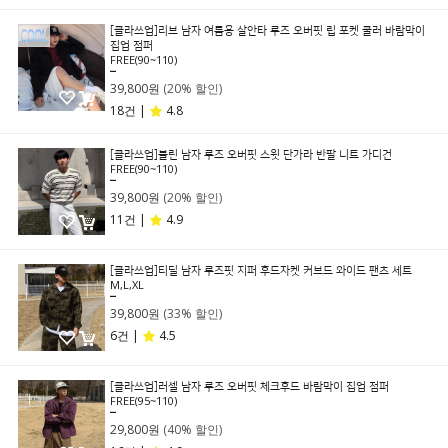
[클라쓰업]리브 남자 여름용 살안타 루즈 오버핏 립 포켓 쿨러 바람막이
집업 점퍼
FREE(90~110)
49,800원
39,800원
(20% 할인)
18건 |
4.8
[클라쓰업]블린 남자 루즈 오버핏 스윗 단가라 반팔 니트 가디건
FREE(90~110)
49,800원
39,800원
(20% 할인)
11건 |
4.9
[클라쓰업]티딜 남자 루즈핏 지퍼 후드자켓 커브드 와이드 팬츠 세트
M,L,XL
59,800원
39,800원
(33% 할인)
6건 |
4.5
[클라쓰업]러셀 남자 루즈 오버핏 체크후드 바람막이 집업 점퍼
FREE(95~110)
49,800원
29,800원
(40% 할인)