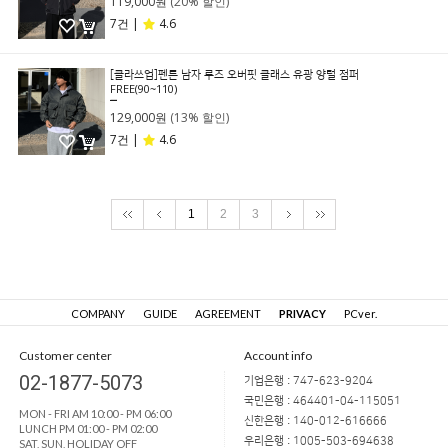
119,000원
(20% 할인)
7건 |
4.6
[클라쓰업]펜튼 남자 루즈 오버핏 클래스 유광 양털 점퍼
FREE(90~110)
149,000원
129,000원
(13% 할인)
7건 |
4.6
1
2
3
COMPANY
GUIDE
AGREEMENT
PRIVACY
PCver.
Customer center
Account info
02-1877-5073
기업은행 : 747-623-9204
국민은행 : 464401-04-115051
MON - FRI AM 10:00 - PM 06:00
신한은행 : 140-012-616666
LUNCH PM 01:00 - PM 02:00
우리은행 : 1005-503-694638
SAT, SUN, HOLIDAY OFF