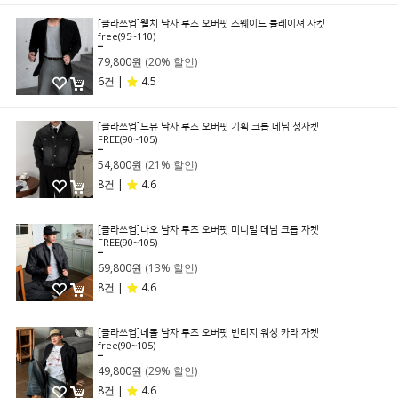
[클라쓰업]웰치 남자 루즈 오버핏 스웨이드 블레이져 자켓
free(95~110)
99,800원
79,800원
(20% 할인)
6건 |
4.5
[클라쓰업]드뮤 남자 루즈 오버핏 기획 크롭 데님 청자켓
FREE(90~105)
69,800원
54,800원
(21% 할인)
8건 |
4.6
[클라쓰업]나오 남자 루즈 오버핏 미니멀 데님 크롭 자켓
FREE(90~105)
79,800원
69,800원
(13% 할인)
8건 |
4.6
[클라쓰업]네폴 남자 루즈 오버핏 빈티지 워싱 카라 자켓
free(90~105)
69,800원
49,800원
(29% 할인)
8건 |
4.6