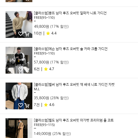
[클라쓰업]몽뜨 남자 루즈 오버핏 알파카 니트 가디건
FREE(95~110)
59,800원
49,800원
(17% 할인)
10건 |
4.4
[클라쓰업]에슨 남자 루즈 오버핏 숄 카라 크롭 가디건
FREE(95~110)
69,800원
57,800원
(17% 할인)
6건 |
4.7
[클라쓰업]멜버 남자 루즈 오버핏 잭 배색 니트 가디건 자켓
M,L
49,800원
35,800원
(28% 할인)
7건 |
4.6
[클라쓰업]멜도 남자 루즈 오버핏 마가렛 프리미엄 울 코트
FREE(95~115)
199,000원
149,000원
(25% 할인)