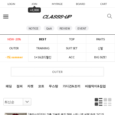
LOGIN
JOIN
MYPAGE
BOARD
CART
+3,000
카테고리
NOTICE
Q&A
REVIEW
EVENT
NEW -20%
BEST
TOP
PANTS
OUTER
TRAINING
SUIT SET
신발
-7도 summer
1+1&코디할인
ACC
BIG SIZE!
OUTER
패딩
점퍼
자켓
코트
무스탕
가디건&조끼
바람막이&집업
[클라쓰업]리딘 크롭 기본핏 골지 패턴 스판 니트 반팔 하프 가디건