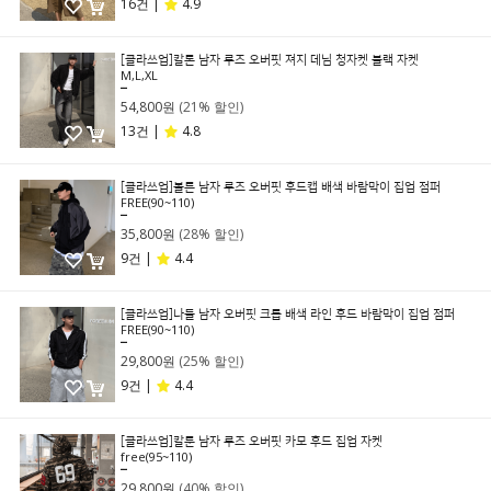
16건 |
4.9
[클라쓰업]칼론 남자 루즈 오버핏 져지 데님 청자켓 블랙 자켓
M,L,XL
69,800원
54,800원
(21% 할인)
13건 |
4.8
[클라쓰업]볼튼 남자 루즈 오버핏 후드캡 배색 바람막이 집업 점퍼
FREE(90~110)
49,800원
35,800원
(28% 할인)
9건 |
4.4
[클라쓰업]나들 남자 오버핏 크롭 배색 라인 후드 바람막이 집업 점퍼
FREE(90~110)
39,800원
29,800원
(25% 할인)
9건 |
4.4
[클라쓰업]칼툰 남자 루즈 오버핏 카모 후드 집업 자켓
free(95~110)
49,800원
29,800원
(40% 할인)