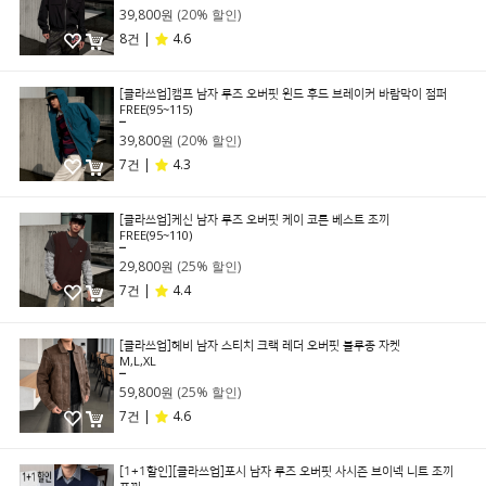
39,800원
(20% 할인)
8건 |
4.6
[클라쓰업]캠프 남자 루즈 오버핏 윈드 후드 브레이커 바람막이 점퍼
FREE(95~115)
49,800원
39,800원
(20% 할인)
7건 |
4.3
[클라쓰업]케신 남자 루즈 오버핏 케이 코튼 베스트 조끼
FREE(95~110)
39,800원
29,800원
(25% 할인)
7건 |
4.4
[클라쓰업]헤비 남자 스티치 크랙 레더 오버핏 블루종 자켓
M,L,XL
79,800원
59,800원
(25% 할인)
7건 |
4.6
[1+1할인][클라쓰업]포시 남자 루즈 오버핏 사시즌 브이넥 니트 조끼