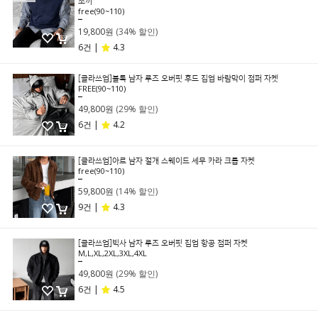
쪼끼
free(90~110)
29,800원
19,800원
(34% 할인)
6건 |
4.3
[클라쓰업]블록 남자 루즈 오버핏 후드 집업 바람막이 점퍼 자켓
FREE(90~110)
69,800원
49,800원
(29% 할인)
6건 |
4.2
[클라쓰업]아르 남자 절개 스웨이드 세무 카라 크롭 자켓
free(90~110)
69,800원
59,800원
(14% 할인)
9건 |
4.3
[클라쓰업]빅사 남자 루즈 오버핏 집업 항공 점퍼 자켓
M,L,XL,2XL,3XL,4XL
69,800원
49,800원
(29% 할인)
6건 |
4.5