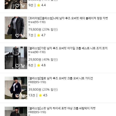
9건 |
4.4
[프리미엄][클라쓰업]나테 남자 루즈 오버핏 레더 블레이져 정장 자켓
free(95~110)
99,800원
79,800원
(20% 할인)
7건 |
4.7
[클라쓰업]가윈 남자 루즈 오버핏 아가일 크롭 베스트 니트 조끼 쪼끼
free(90~110)
49,800원
29,800원
(40% 할인)
8건 |
4.8
[클라쓰업]엘르 남자 루즈 오버핏 크롭 오버 니트 가디건
FREE(95~110)
49,800원
39,800원
(20% 할인)
13건 |
4.5
[클라쓰업]스팟 남자 하이넥 포켓 야상 크롭 바람막이 자켓
FREE(95~110)
49,800원