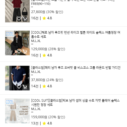
FREE(90~110)
39,800원
27,800원
(30% 할인)
16건 |
4.8
[COOL]헤로 남자 루즈핏 린넨 라이크 벌룬 와이드 슬랙스 여름정장 여
름수트 세트
M,L,XL
179,000원
129,000원
(28% 할인)
16건 |
4.8
[클라쓰업]페리 남자 루즈 오버핏 쿨 비스코스 크롭 라운드 반팔 가디건
M,L,XL
49,800원
37,800원
(24% 할인)
14건 |
4.8
[COOL SUIT][클라쓰업]빅보 남자 썸머 싱글 수트 자켓 플레어 슬랙스
시원한 정장 세트
M,L,XL
199,000원
159,000원
(20% 할인)
13건 |
4.8