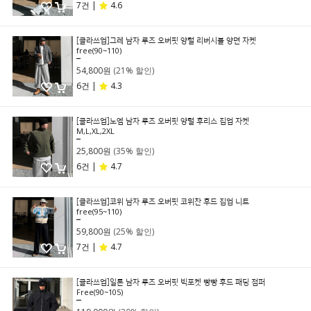
7건 |
4.6
[클라쓰업]그레 남자 루즈 오버핏 양털 리버시블 양면 자켓
free(90~110)
69,800원
54,800원
(21% 할인)
6건 |
4.3
[클라쓰업]노엠 남자 루즈 오버핏 양털 후리스 집업 자켓
M,L,XL,2XL
39,800원
25,800원
(35% 할인)
6건 |
4.7
[클라쓰업]코위 남자 루즈 오버핏 코위찬 후드 집업 니트
free(95~110)
79,800원
59,800원
(25% 할인)
7건 |
4.7
[클라쓰업]일론 남자 루즈 오버핏 빅포켓 빵빵 후드 패딩 점퍼
Free(90~105)
149,000원