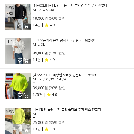
[M~3XL][1+1할인]레용 남자 특양면 쫀쫀 무지 긴팔티
M,L,XL,2XL,3XL
39,800원
19,800원
(50% 할인)
14건 |
4.9
1+1 오픈카라 분또 남자 카라긴팔티 - 6color
M, L, XL
59,800원
49,800원
(17% 할인)
14건 |
4.9
(빅사이즈)1+1특양면 오버핏 긴팔티 - 13color
M,L,XL,2XL,3XL,4XL,5XL
49,800원
39,800원
(20% 할인)
178건 |
4.8
[1+1할인]슬링 남자 쿨링 슬라브 무지 박스 긴팔티
M,L
39,800원
25,800원
(35% 할인)
13건 |
5.0