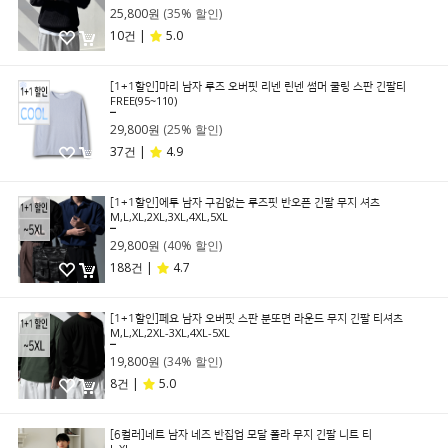
25,800원
(35% 할인)
10건 |
5.0
[1+1할인]마리 남자 루즈 오버핏 리넨 린넨 썸머 쿨링 스판 긴팔티
FREE(95~110)
39,800원
29,800원
(25% 할인)
37건 |
4.9
[1+1할인]에투 남자 구김없는 루즈핏 반오픈 긴팔 무지 셔츠
M,L,XL,2XL,3XL,4XL,5XL
49,800원
29,800원
(40% 할인)
188건 |
4.7
[1+1할인]페요 남자 오버핏 스판 분또면 라운드 무지 긴팔 티셔츠
M,L,XL,2XL-3XL,4XL-5XL
29,800원
19,800원
(34% 할인)
8건 |
5.0
[6컬러]네트 남자 네즈 반집업 모달 폴라 무지 긴팔 니트 티