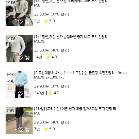
[1+1할인]모논 남자 절개 레이어드 오버 무지 간팔티
M,L
37,800원
23,800원
(37% 할인)
2건 |
5.0
[1+1할인]제린 남자 슬림라인 골지 니트 무지 긴팔티
M,L,XL
39,800원
23,800원
(40% 할인)
14건 |
4.9
[기모선택][M~4XL] 1+1+1 구김없는 끝판왕 스판긴팔티 - 9color
M,L,XL,2XL,3XL,4XL
47,400원
29,900원
(37% 할인)
249건 |
4.7
[2타입] [프리미엄] 이든 남자 고급 절개&트임 무지 긴팔 티
M,L
49,800원
29,800원
(40% 할인)
7건 |
5.0