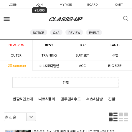
LOGIN
JOIN
MYPAGE
BOARD
CART
+3,000
카테고리
NOTICE
Q&A
REVIEW
EVENT
NEW -20%
BEST
TOP
PANTS
OUTER
TRAINING
SUIT SET
신발
-7도 summer
1+1&코디할인
ACC
BIG SIZE!
긴팔
반팔&민소매
니트&폴라
맨투맨&후드
셔츠&남방
긴팔
[클라쓰업]라빈 남자 루즈 오버핏 스카치 니트 무지 실케 긴팔티