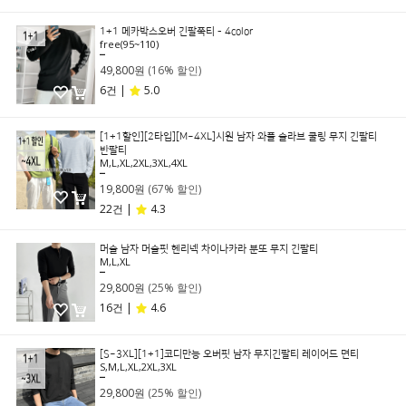
1+1 메카박스오버 긴팔쭉티 - 4color
free(95~110)
59,600원
49,800원
(16% 할인)
6건 |
5.0
[1+1할인][2타입][M~4XL]시원 남자 와플 슬라브 쿨링 무지 긴팔티
반팔티
M,L,XL,2XL,3XL,4XL
59,800원
19,800원
(67% 할인)
22건 |
4.3
머슬 남자 머슬핏 헨리넥 차이나카라 분또 무지 긴팔티
M,L,XL
39,800원
29,800원
(25% 할인)
16건 |
4.6
[S~3XL][1+1]코디만능 오버핏 남자 무지긴팔티 레이어드 면티
S,M,L,XL,2XL,3XL
39,800원
29,800원
(25% 할인)