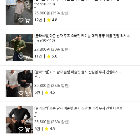
free(90~110)
39,800원
25,800원
(35% 할인)
12건 |
4.8
[클라쓰업]마곤 남자 루즈 오버핏 케이블 데끼 통풍 여름 긴팔 티셔츠
free(90~110)
39,800원
27,800원
(30% 할인)
11건 |
5.0
[클라쓰업]비스 남자 슬림 머슬핏 골지 반집업 무지 긴팔티셔츠
M,L
49,800원
35,800원
(28% 할인)
6건 |
4.5
[클라쓰업]오픈 남자 머슬핏 골지 스판 헨리넥 무지 긴팔 티셔츠
M,L
49,800원
35,800원
(28% 할인)
6건 |
4.5