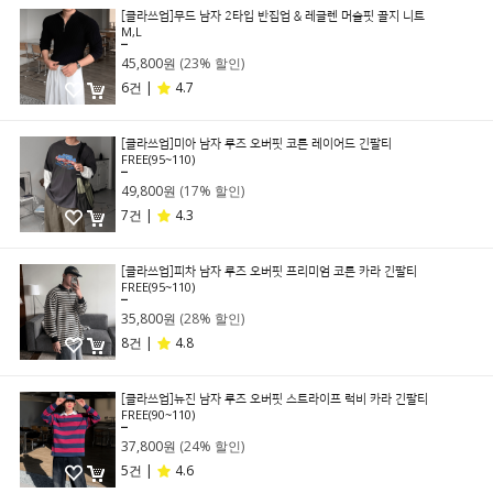
[클라쓰업]무드 남자 2타입 반집업 & 레글렌 머슬핏 골지 니트
M,L
59,800원
45,800원
(23% 할인)
6건 |
4.7
[클라쓰업]미아 남자 루즈 오버핏 코튼 레이어드 긴팔티
FREE(95~110)
59,800원
49,800원
(17% 할인)
7건 |
4.3
[클라쓰업]피차 남자 루즈 오버핏 프리미엄 코튼 카라 긴팔티
FREE(95~110)
49,800원
35,800원
(28% 할인)
8건 |
4.8
[클라쓰업]뉴진 남자 루즈 오버핏 스트라이프 럭비 카라 긴팔티
FREE(90~110)
49,800원
37,800원
(24% 할인)
5건 |
4.6