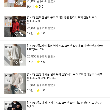
25,800원
(48% 할인)
9건 |
5.0
[1+1할인]머런 남자 루즈 오버핏 중골 헨리넥 무지 긴팔 니트 티
M,L,XL,2XL
39,800원
25,800원
(35% 할인)
17건 |
5.0
[1+1할인][2타입]일룬 남자 루즈 오버핏 벨루아 골지 맨투맨 &기본티
FREE(90~105)
49,800원
25,800원
(48% 할인)
15건 |
5.0
[1+1할인]엔터 와플 절개 무지 긴팔 세미 루즈 오버핏 라운드 티셔츠
M,L,XL,2XL,3XL,4XL,5XL
29,800원
19,800원
(34% 할인)
10건 |
5.0
[1+1할인]칼럼 남자 제이 루즈 오버핏 스판 니트 반짚업 니트 맨투맨
M,L,XL
39,800원