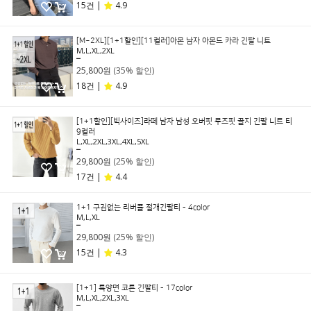
15건 |
4.9
[M~2XL][1+1할인][11컬러]아몬 남자 아몬드 카라 긴팔 니트
M,L,XL,2XL
39,800원
25,800원
(35% 할인)
18건 |
4.9
[1+1할인][빅사이즈]라떼 남자 남성 오버핏 루즈핏 골지 긴팔 니트 티
9컬러
L,XL,2XL,3XL,4XL,5XL
39,800원
29,800원
(25% 할인)
17건 |
4.4
1+1 구김없는 리버풀 절개긴팔티 - 4color
M,L,XL
39,800원
29,800원
(25% 할인)
15건 |
4.3
[1+1] 특양면 코튼 긴팔티 - 17color
M,L,XL,2XL,3XL
49,800원