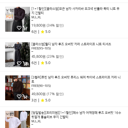
[1+1할인][클라쓰업]모큰 남자 사카리바 모크넥 반폴라 목티 니트 무
지 긴팔티
M,L,XL
29,800원
19,800원
(34% 할인)
6건 |
5.0
[클라쓰업]월디 남자 루즈 오버핏 카라 스트라이프 니트 티셔츠
FREE(95~105)
59,800원
45,800원
(23% 할인)
6건 |
5.0
[3컬러]후린 남자 루즈 오버핏 후리스 워머 하이넥 스트라이프 카라 니
트
FREE(90~105)
59,800원
49,800원
(17% 할인)
3건 |
5.0
[당일발송][프리미엄][1+1할인]페수 남자 어깨깡패 루즈 오버핏 16수
뒷절개 롱슬리브 무지 긴팔티
M,L,XL
49,800원