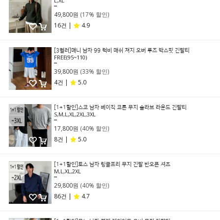
L,XL
59,800원
49,800원
(17% 할인)
16건 |
4.9
[3컬러]매니 남자 99 럭비 매쉬 져지 오버 루즈 박스핏 긴팔티
FREE(95~110)
59,800원
39,800원
(33% 할인)
4건 |
5.0
[1+1할인]스코 남자 베이직 코튼 무지 슬라브 라운드 긴팔티
S,M,L,XL,2XL,3XL
29,800원
17,800원
(40% 할인)
8건 |
5.0
[1+1할인]토스 남자 링클프리 무지 긴팔 반오픈 셔츠
M,L,XL,2XL
49,800원
29,800원
(40% 할인)
86건 |
4.7