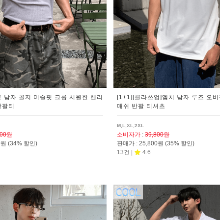
트 남자 골지 머슬핏 크롭 시원한 헨리
[1+1][클라쓰업]엠치 남자 루즈 오
반팔티
매쉬 반팔 티셔츠
M,L,XL,2XL
800원
소비자가
:
39,800원
00원
(34% 할인)
판매가
:
25,800원
(35% 할인)
13건 |
4.6