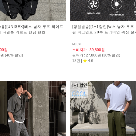
&롱][UNISEX]베스 남자 루즈 와이드
[당일발송][1+1할인]닉스 남자 루즈
개 나일론 커브드 밴딩 팬츠
핏 피그먼트 20수 프리미엄 워싱 절
M,L,XL
800원
소비자가
:
39,800원
00원
(40% 할인)
판매가
:
27,800원
(30% 할인)
18건 |
4.6