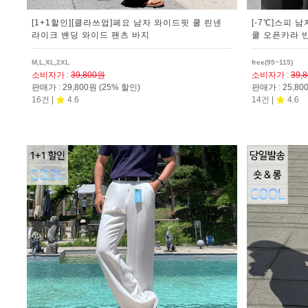
[1+1할인][클라쓰업]페요 남자 와이드핏 쿨 린넨
[-7℃]스피 
라이크 밴딩 와이드 팬츠 바지
쿨 오픈카라 
M,L,XL,2XL
free(95~115)
소비자가
:
39,800원
소비자가
:
39,
판매가
:
29,800원
(25% 할인)
판매가
:
25,8
16건 |
4.6
14건 |
4.6