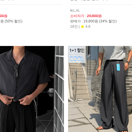
M,L,XL
800원
소비자가
:
29,800원
00원
(50% 할인)
판매가
:
19,800원
(34% 할인)
18건 |
4.6