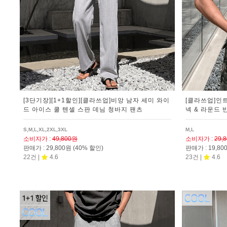
[3단기장][1+1할인][클라쓰업]비앙 남자 세미 와이
[클라쓰업]인
드 아이스 쿨 텐셀 스판 데님 청바지 팬츠
넥 & 라운드 
S,M,L,XL,2XL,3XL
M,L
소비자가
:
49,800원
소비자가
:
29,
판매가
:
29,800원
(40% 할인)
판매가
:
19,8
22건 |
4.6
23건 |
4.6