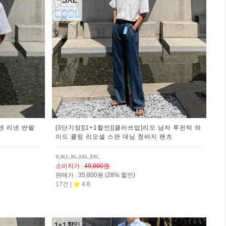
넨 리넨 반팔
[3단기장][1+1할인][클라쓰업]리오 남자 투핀턱 와
이드 쿨링 리오셀 스판 데님 청바지 팬츠
S,M,L,XL,2XL,3XL
소비자가
:
49,800원
판매가
:
35,800원
(28% 할인)
17건 |
4.8