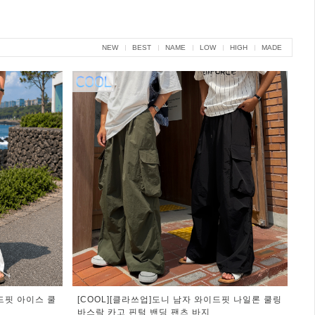
NEW
BEST
NAME
LOW
HIGH
MADE
드핏 아이스 쿨
[COOL][클라쓰업]도니 남자 와이드핏 나일론 쿨링
바스락 카고 핀턱 밴딩 팬츠 바지