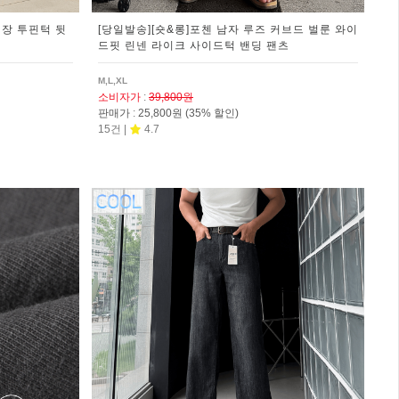
기장 투핀턱 뒷
[당일발송][숏&롱]포첸 남자 루즈 커브드 벌룬 와이
드핏 린넨 라이크 사이드턱 밴딩 팬츠
M,L,XL
소비자가
:
39,800원
판매가
:
25,800원
(35% 할인)
15건 |
4.7