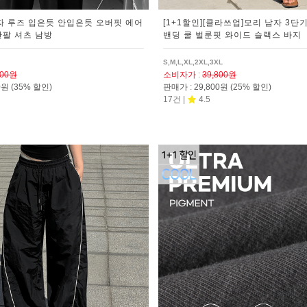
남자 루즈 입은듯 안입은듯 오버핏 에어
[1+1할인][클라쓰업]모리 남자 3단
반팔 셔츠 남방
밴딩 쿨 벌룬핏 와이드 슬랙스 바지
S,M,L,XL,2XL,3XL
800원
소비자가
:
39,800원
00원
(35% 할인)
판매가
:
29,800원
(25% 할인)
17건 |
4.5