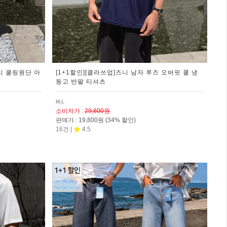
리 쿨링원단 아
[1+1할인][클라쓰업]즈니 남자 루즈 오버핏 쿨 냉
동고 반팔 티셔츠
M,L
소비자가
:
29,800원
판매가
:
19,800원
(34% 할인)
16건 |
4.5