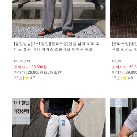
[당일발송][1+1할인][클라쓰업]텐슬 남자 세미 와
[클라쓰업]벤
이드 쿨링 바지 아이스 스판데님 청바지 팬츠
셔츠 & 카고 
M,L,XL,2XL
M,L,XL
소비자가
:
39,800원
소비자가
:
59,
판매가
:
29,800원
(25% 할인)
판매가
:
39,8
23건 |
4.7
17건 |
4.8