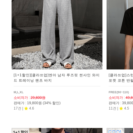
[1+1할인][클라쓰업]엔아 남자 루즈핏 썬샤인 와이
[클라쓰업]스
드 트레이닝 팬츠 바지
포켓 코튼 반
M,L,XL
FREE(90~110)
소비자가
:
29,800원
소비자가
:
49,
판매가
:
19,800원
(34% 할인)
판매가
:
39,8
17건 |
4.6
11건 |
4.5