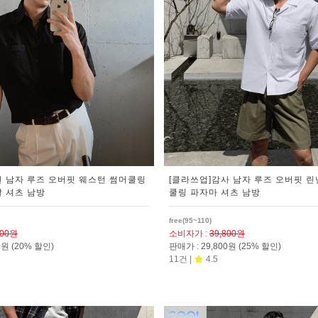
턴 남자 루즈 오버핏 웨스턴 썸머쿨링
[클라쓰업]감사 남자 루즈 오버핏 린
팔 셔츠 남방
쿨링 파자마 셔츠 남방
free(95~110)
800원
소비자가
:
39,800원
00원
(20% 할인)
판매가
:
29,800원
(25% 할인)
11건 |
4.5