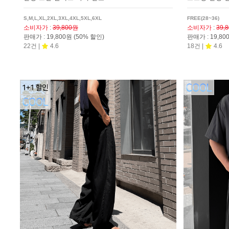
S,M,L,XL,2XL,3XL,4XL,5XL,6XL
FREE(28~36)
소비자가
:
39,800원
소비자가
:
39,
판매가
:
19,800원
(50% 할인)
판매가
:
19,8
22건 |
4.6
18건 |
4.6