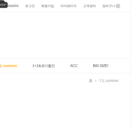
000P
BOOKMARK
로그인
회원가입
마이페이지
고객센터
장바구니
0
도 summer
1+1&코디할인
ACC
BIG SIZE!
홈
-7도 summer