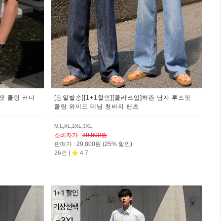
버핏 쿨링 러너
[당일발송][1+1할인][클라쓰업]하즌 남자 루즈핏
쿨링 와이드 데님 청바지 팬츠
M,L,XL,2XL,3XL
소비자가
:
39,800원
판매가
:
29,800원
(25% 할인)
26건 |
4.7