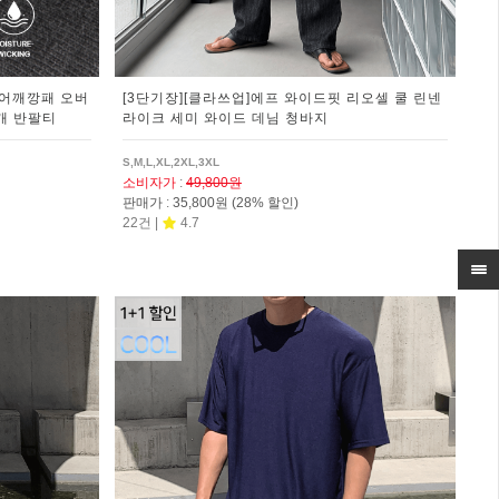
 어깨깡패 오버
[3단기장][클라쓰업]에프 와이드핏 리오셀 쿨 린넨
개 반팔티
라이크 세미 와이드 데님 청바지
S,M,L,XL,2XL,3XL
소비자가
:
49,800원
판매가
:
35,800원
(28% 할인)
22건 |
4.7