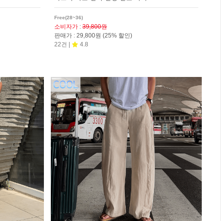
Free(28~36)
소비자가
:
39,800원
판매가
:
29,800원
(25% 할인)
22건 |
4.8