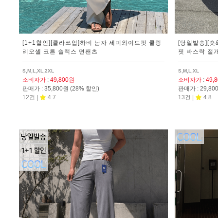
[1+1할인][클라쓰업]하비 남자 세미와이드핏 쿨링
[당일발송][숏
리오셀 코튼 슬랙스 면팬츠
핏 바스락 절
S,M,L,XL,2XL
S,M,L,XL
소비자가
:
49,800원
소비자가
:
49,
판매가
:
35,800원
(28% 할인)
판매가
:
29,8
12건 |
4.7
13건 |
4.8