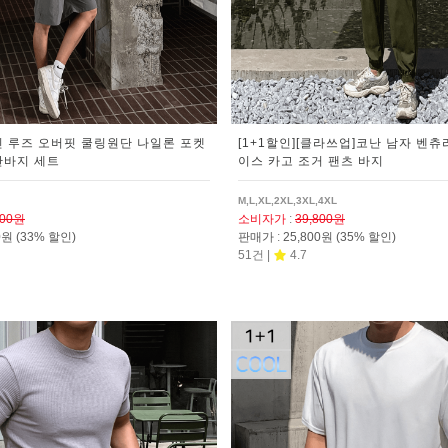
틴 루즈 오버핏 쿨링원단 나일론 포켓
[1+1할인][클라쓰업]코난 남자 벤츄
반바지 세트
이스 카고 조거 팬츠 바지
M,L,XL,2XL,3XL,4XL
800원
소비자가
:
39,800원
00원
(33% 할인)
판매가
:
25,800원
(35% 할인)
51건 |
4.7