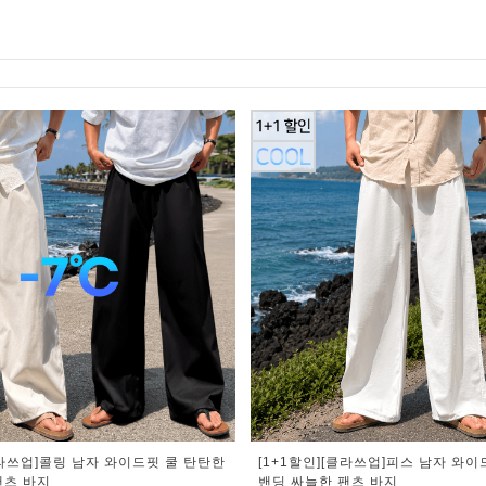
클라쓰업]콜링 남자 와이드핏 쿨 탄탄한
[1+1할인][클라쓰업]피스 남자 와이
팬츠 바지
밴딩 싸늘한 팬츠 바지