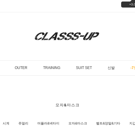
+3,
OUTER
TRAINING
SUIT SET
신발
-7
모자&마스크
시계
쥬얼리
머플러&넥타이
모자&마스크
벨트&양말&기타
지