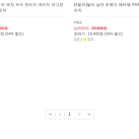
남자 여자 자수 빈티지 데미지 피그먼
[4컬러]탈리 남자 트렌디 레터링 PA
 모자
모자
FREE
800원
소비자가
:
29,800원
00원
(34% 할인)
판매가
:
19,800원
(34% 할인)
3건 |
5.0
1