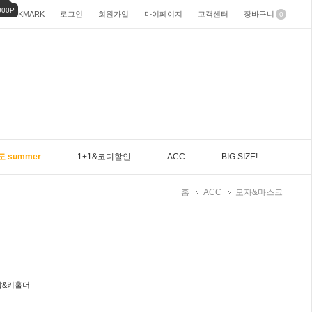
000P
BOOKMARK
로그인
회원가입
마이페이지
고객센터
장바구니
0
도 summer
1+1&코디할인
ACC
BIG SIZE!
홈
ACC
모자&마스크
갑&키홀더