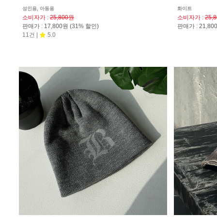
성인용, 아동용
화이트
소비자가
:
25,800원
소비자가
:
25,
판매가
:
17,800원
(31% 할인)
판매가
:
21,8
11건 |
5.0