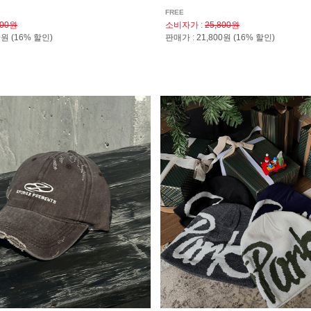
FREE
800원
소비자가
:
25,800원
00원
(16% 할인)
판매가
:
21,800원
(16% 할인)