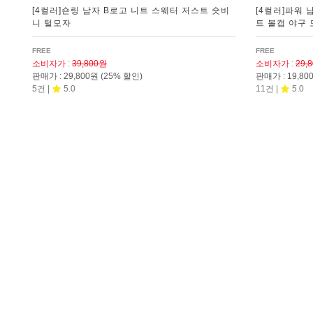
[4컬러]숀링 남자 B로고 니트 스웨터 저스트 숏비
[4컬러]파워 
니 털모자
트 볼캡 야구
FREE
FREE
소비자가
:
39,800원
소비자가
:
29,
판매가
:
29,800원
(25% 할인)
판매가
:
19,8
5건 |
5.0
11건 |
5.0