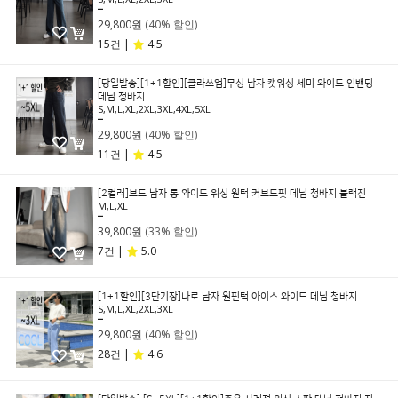
49,800원
29,800원
(40% 할인)
15건 |
4.5
[당일발송][1+1할인][클라쓰업]무싱 남자 캣워싱 세미 와이드 인밴딩
데님 청바지
S,M,L,XL,2XL,3XL,4XL,5XL
49,800원
29,800원
(40% 할인)
11건 |
4.5
[2컬러]브드 남자 롱 와이드 워싱 원턱 커브드핏 데님 청바지 블랙진
M,L,XL
59,800원
39,800원
(33% 할인)
7건 |
5.0
[1+1할인][3단기장]나로 남자 원핀턱 아이스 와이드 데님 청바지
S,M,L,XL,2XL,3XL
49,800원
29,800원
(40% 할인)
28건 |
4.6