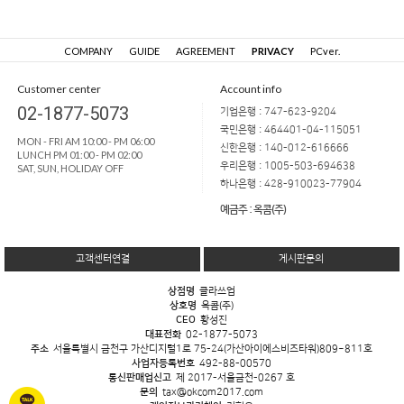
COMPANY
GUIDE
AGREEMENT
PRIVACY
PCver.
Customer center
Account info
02-1877-5073
기업은행 : 747-623-9204
국민은행 : 464401-04-115051
MON - FRI AM 10:00 - PM 06:00
신한은행 : 140-012-616666
LUNCH PM 01:00 - PM 02:00
우리은행 : 1005-503-694638
SAT, SUN, HOLIDAY OFF
하나은행 : 428-910023-77904
예금주 : 옥콤(주)
고객센터연결
게시판문의
상점명
클라쓰업
상호명
옥콤(주)
CEO
황성진
대표전화
02-1877-5073
주소
서울특별시 금천구 가산디지털1로 75-24(가산아이에스비즈타워)809~811호
사업자등록번호
492-88-00570
통신판매업신고
제 2017-서울금천-0267 호
문의
tax@okcom2017.com