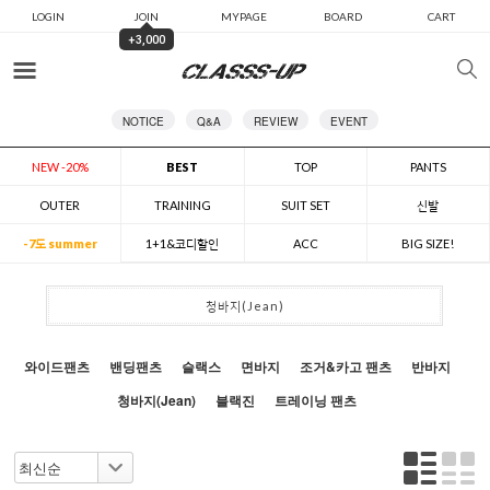
LOGIN
JOIN
MYPAGE
BOARD
CART
+3,000
카테고리
NOTICE
Q&A
REVIEW
EVENT
NEW -20%
BEST
TOP
PANTS
OUTER
TRAINING
SUIT SET
신발
-7도 summer
1+1&코디할인
ACC
BIG SIZE!
청바지(Jean)
와이드팬츠
밴딩팬츠
슬랙스
면바지
조거&카고 팬츠
반바지
청바지(Jean)
블랙진
트레이닝 팬츠