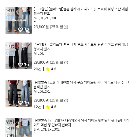
[1+1할인][클라쓰업]골든 남자 세미 와이드핏 브러쉬 워싱 스판 데님
청바지 팬츠
M,L,XL,2XL,3XL
39,800원
29,800원
(25% 할인)
[1+1할인][클라쓰업]혼투 남자 루즈 와이드핏 린넨 라이크 밴딩 데님
청바지 팬츠
M,L,XL
39,800원
29,800원
(25% 할인)
20건 |
4.6
[당일발송][고퀄리티]벤츠 남자 루즈 와이드핏 세미 와이드 데님 청바지
블랙진 팬츠
M,L,XL,2XL
39,800원
29,800원
(25% 할인)
12건 |
4.6
[당일발송][2타입][1+1할인]오지 남자 와이드 뒷밴딩 버뮤다&세미와
이드 데님 청 긴바지 반바지
S,M,L,XL,2XL,3XL
49,800원