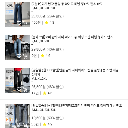
[2컬러]디지 남자 쿨링 롱 와이드 데님 청바지 팬츠 바지
S,M,L,XL,2XL,3XL
49,800원
35,800원
(28% 할인)
466건 |
4.8
[클라쓰업]코미 남자 세미 와이드 롱 워싱 스판 데님 청바지 팬츠
S,M,L,XL,2XL
49,800원
29,800원
(40% 할인)
9건 |
4.6
[당일발송][1+1할인]텐슬 남자 세미와이드 텐셀 쿨링냉동 스판 데님
청바지
M,L,XL,2XL
49,800원
25,800원
(48% 할인)
17건 |
4.6
[당일발송][1+1할인][3단기장]고퀄리티 핀턱 와이드 청바지 데님 팬츠
S,M,L,XL,2XL,3XL
49,800원
19,800원
(60% 할인)
58건 |
4.9