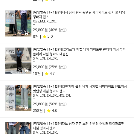
[당일발송][1+1할인]세시 남자 핀턱 뒷밴딩 세미와이드 생지 쿨 데님
청바지 팬츠
XS,S,M,L,XL,2XL
49,800원
29,800원
(40% 할인)
8건 |
5.0
[당일발송][1+1할인][클라쓰업]패럴 남자 와이드핏 빈티지 워싱 무파
플레어 나팔 청바지 데님진
S,M,L,XL,2XL,3XL
39,800원
29,800원
(25% 할인)
18건 |
4.7
[당일발송][1+1할인][3단기장]블컨 남자 사계절 세미와이드 샌드워싱
뒷밴딩 데님 청바지 팬츠
S,M,L,XL,2XL,3XL,4XL,5XL
59,800원
29,800원
(50% 할인)
258건 |
4.8
[당일발송][1+1할인]다노 남자 쫀쫀 스판 인밴딩 허벅돼 테이퍼드핏
데님 청바지 팬츠
S,M,L,XL,2XL,3XL