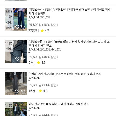
[당일발송/1+1할인][밴딩&일반 선택]데얀 남자 스판 밴딩 와이드 청바
지 데님 블랙진
S,M,L,XL,2XL,3XL
49,800원
25,800원
(48% 할인)
773건 |
4.7
[당일발송][1+1할인][클라쓰업]퍼니 남자 일자핏 세미 와이드 최강 스
판 데님 청바지 팬츠
S,M,L,XL,2XL,3XL,4XL,5XL
49,800원
29,800원
(40% 할인)
9건 |
4.7
[3컬러]던커 남자 세미 부츠컷 플레어진 워싱 데님 청바지 팬츠
S,M,L,XL
59,800원
39,800원
(33% 할인)
16건 |
4.9
데오 남자 투핀턱 롱 와이드 데님 청바지 블랙진 팬츠
S,M,L,XL
49,800원
27,800원
(44% 할인)