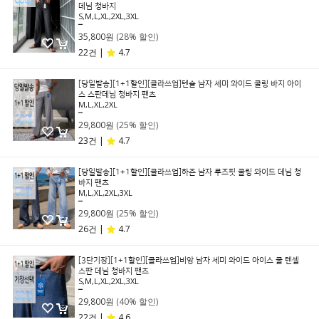
데님 청바지
S,M,L,XL,2XL,3XL
49,800원
35,800원
(28% 할인)
22건 |
4.7
[당일발송][1+1할인][클라쓰업]텐슬 남자 세미 와이드 쿨링 바지 아이
스 스판데님 청바지 팬츠
M,L,XL,2XL
39,800원
29,800원
(25% 할인)
23건 |
4.7
[당일발송][1+1할인][클라쓰업]하즌 남자 루즈핏 쿨링 와이드 데님 청
바지 팬츠
M,L,XL,2XL,3XL
39,800원
29,800원
(25% 할인)
26건 |
4.7
[3단기장][1+1할인][클라쓰업]비앙 남자 세미 와이드 아이스 쿨 텐셀
스판 데님 청바지 팬츠
S,M,L,XL,2XL,3XL
49,800원
29,800원
(40% 할인)
22건 |
4.6