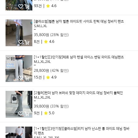
93건 |
4.6
[클라쓰업]컬튼 남자 벌룬 와이드핏 사이드 핀턱 데님 청바지 팬츠
S,M,L,XL
49,800원
35,800원
(28% 할인)
8건 |
4.6
[1+1할인][3단기장]테르 남자 텐셀 아이스 밴딩 와이드 데님팬츠
M,L,XL,2XL
49,800원
28,800원
(42% 할인)
15건 |
4.9
[2컬러]윈더 남자 브러쉬 찢청 데미지 와이드 데님 청바지 블랙진
M,L,XL,2XL
59,800원
39,800원
(33% 할인)
9건 |
5.0
[1+1할인][3단기장][클라쓰업]리치 남자 난스판 롱 와이드 데님 청바
지 팬츠
S,M,L,XL,2XL,3XL