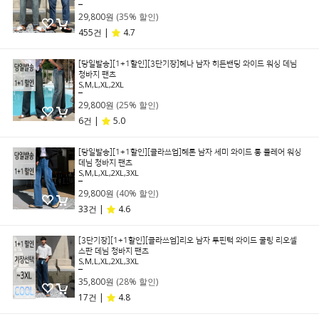
45,800원
29,800원
(35% 할인)
455건 |
4.7
[당일발송][1+1할인][3단기장]헤나 남자 히든밴딩 와이드 워싱 데님
청바지 팬츠
S,M,L,XL,2XL
39,800원
29,800원
(25% 할인)
6건 |
5.0
[당일발송][1+1할인][클라쓰업]헤론 남자 세미 와이드 롱 플레어 워싱
데님 청바지 팬츠
S,M,L,XL,2XL,3XL
49,800원
29,800원
(40% 할인)
33건 |
4.6
[3단기장][1+1할인][클라쓰업]리오 남자 투핀턱 와이드 쿨링 리오셀
스판 데님 청바지 팬츠
S,M,L,XL,2XL,3XL
49,800원
35,800원
(28% 할인)
17건 |
4.8