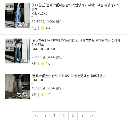
[1+1할인][클라쓰업]나든 남자 뒷밴딩 세미 와이드 데님 워싱 청바지
팬츠
M,L,XL,2XL
49,800원
29,800원
(40% 할인)
8건 |
4.4
[당일발송][1+1할인][클라쓰업]코스 남자 벌룬핏 와이드 워싱 청바지
데님 팬츠
S,M,L,XL,2XL,3XL
49,800원
29,800원
(40% 할인)
7건 |
4.6
[클라쓰업]론슨 남자 루즈 와이드 벌룬핏 데님 청바지 팬츠
S,M,L,XL
59,800원
45,800원
(23% 할인)
9건 |
4.4
1
2
3