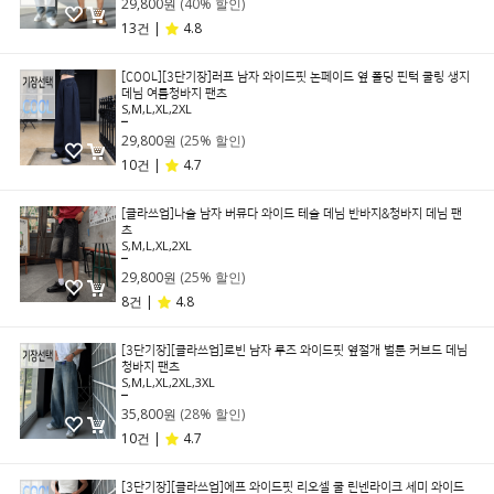
29,800원
(40% 할인)
13건 |
4.8
[COOL][3단기장]러프 남자 와이드핏 논페이드 옆 폴딩 핀턱 쿨링 생지
데님 여름청바지 팬츠
S,M,L,XL,2XL
39,800원
29,800원
(25% 할인)
10건 |
4.7
[클라쓰업]나슬 남자 버뮤다 와이드 테슬 데님 반바지&청바지 데님 팬
츠
S,M,L,XL,2XL
39,800원
29,800원
(25% 할인)
8건 |
4.8
[3단기장][클라쓰업]로빈 남자 루즈 와이드핏 옆절개 벌룬 커브드 데님
청바지 팬츠
S,M,L,XL,2XL,3XL
49,800원
35,800원
(28% 할인)
10건 |
4.7
[3단기장][클라쓰업]에프 와이드핏 리오셀 쿨 린넨라이크 세미 와이드