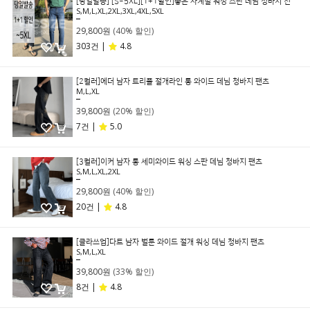
[당일발송] [S~5XL][1+1할인]좋은 사계절 워싱 스판 데님 청바지 진
S,M,L,XL,2XL,3XL,4XL,5XL
49,800원
29,800원
(40% 할인)
303건 |
4.8
[2컬러]에더 남자 트리플 절개라인 롱 와이드 데님 청바지 팬츠
M,L,XL
49,800원
39,800원
(20% 할인)
7건 |
5.0
[3컬러]이커 남자 롱 세미와이드 워싱 스판 데님 청바지 팬츠
S,M,L,XL,2XL
49,800원
29,800원
(40% 할인)
20건 |
4.8
[클라쓰업]다트 남자 벌룬 와이드 절개 워싱 데님 청바지 팬츠
S,M,L,XL
59,800원
39,800원
(33% 할인)
8건 |
4.8