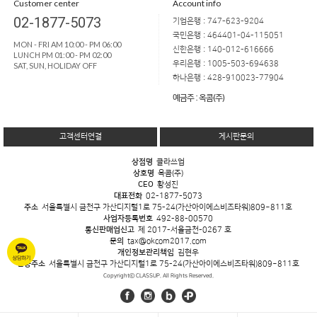
Customer center
Account info
02-1877-5073
기업은행 : 747-623-9204
국민은행 : 464401-04-115051
MON - FRI AM 10:00 - PM 06:00
신한은행 : 140-012-616666
LUNCH PM 01:00 - PM 02:00
우리은행 : 1005-503-694638
SAT, SUN, HOLIDAY OFF
하나은행 : 428-910023-77904
예금주 : 옥콤(주)
고객센터연결
게시판문의
상점명
클라쓰업
상호명
옥콤(주)
CEO
황성진
대표전화
02-1877-5073
주소
서울특별시 금천구 가산디지털1로 75-24(가산아이에스비즈타워)809~811호
사업자등록번호
492-88-00570
통신판매업신고
제 2017-서울금천-0267 호
문의
tax@okcom2017.com
개인정보관리책임
김현우
반송주소
서울특별시 금천구 가산디지털1로 75-24(가산아이에스비즈타워)809~811호
Copyrightⓒ CLASSUP. All Rights Reserved.