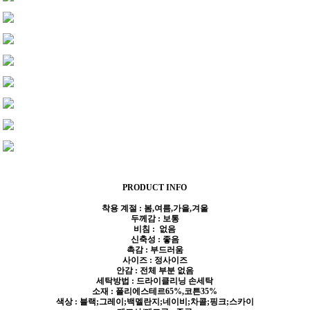
PRODUCT INFO
착용 계절 : 봄,여름,가을,겨울
두께감 : 보통
비침 : 없음
신축성 : 좋음
촉감 : 부드러움
사이즈 : 정사이즈
안감 : 전체 부분 없음
세탁방법 : 드라이클리닝 손세탁
소재 : 폴리에스테르65%,코튼35%
색상 : 블랙;그레이;백멜란지;네이비;차콜;핑크;스카이