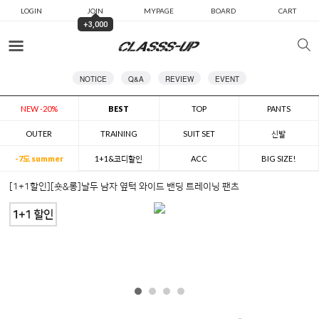
LOGIN
JOIN
MYPAGE
BOARD
CART
+3,000
카테고리
NOTICE
Q&A
REVIEW
EVENT
NEW -20%
BEST
TOP
PANTS
OUTER
TRAINING
SUIT SET
신발
-7도 summer
1+1&코디할인
ACC
BIG SIZE!
[1+1할인][숏&롱]날두 남자 옆턱 와이드 밴딩 트레이닝 팬츠