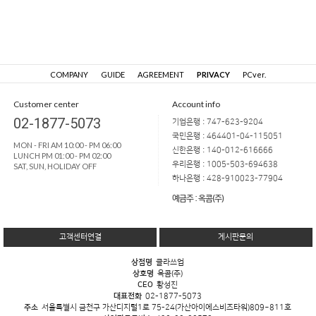
COMPANY
GUIDE
AGREEMENT
PRIVACY
PCver.
Customer center
Account info
02-1877-5073
기업은행 : 747-623-9204
국민은행 : 464401-04-115051
MON - FRI AM 10:00 - PM 06:00
신한은행 : 140-012-616666
LUNCH PM 01:00 - PM 02:00
우리은행 : 1005-503-694638
SAT, SUN, HOLIDAY OFF
하나은행 : 428-910023-77904
예금주 : 옥콤(주)
고객센터연결
게시판문의
상점명
클라쓰업
상호명
옥콤(주)
CEO
황성진
대표전화
02-1877-5073
주소
서울특별시 금천구 가산디지털1로 75-24(가산아이에스비즈타워)809~811호