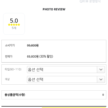
소비자가
99,800원
(
30
% 할인)
판매가
69,800원
타입(90~110)
색상
총상품금액(수량)
0