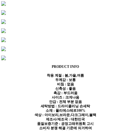
PRODUCT INFO
착용 계절 : 봄,가을,여름
두께감 : 보통
비침 : 없음
신축성 : 좋음
촉감 : 부드러움
사이즈 : 크게나옴
안감 : 전체 부분 없음
세탁방법 : 드라이클리닝 손세탁
소재 : 폴리에스테르100%
색상 : 아이보리,브라운,다크그레이,블랙
제조사/제조국 : 대한민국
품질보증기준 : 공정고래위원회 고시
소비자 분쟁 해결 기준에 의거하여