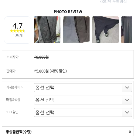
소비자가
49,800원
(
48
% 할인)
판매가
25,800원
기장&사이즈
타입&색상
1+1할인
총상품금액(수량)
0