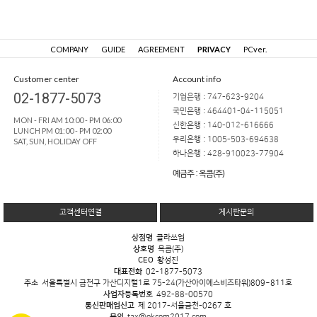
COMPANY
GUIDE
AGREEMENT
PRIVACY
PCver.
Customer center
Account info
02-1877-5073
기업은행 : 747-623-9204
국민은행 : 464401-04-115051
MON - FRI AM 10:00 - PM 06:00
신한은행 : 140-012-616666
LUNCH PM 01:00 - PM 02:00
우리은행 : 1005-503-694638
SAT, SUN, HOLIDAY OFF
하나은행 : 428-910023-77904
예금주 : 옥콤(주)
고객센터연결
게시판문의
상점명
클라쓰업
상호명
옥콤(주)
CEO
황성진
대표전화
02-1877-5073
주소
서울특별시 금천구 가산디지털1로 75-24(가산아이에스비즈타워)809~811호
사업자등록번호
492-88-00570
통신판매업신고
제 2017-서울금천-0267 호