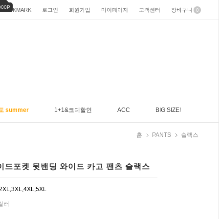
000P
BOOKMARK
로그인
회원가입
마이페이지
고객센터
장바구니
0
도 summer
1+1&코디할인
ACC
BIG SIZE!
홈
PANTS
슬랙스
 사이드포켓 뒷밴딩 와이드 카고 팬츠 슬랙스
,2XL,3XL,4XL,5XL
3컬러