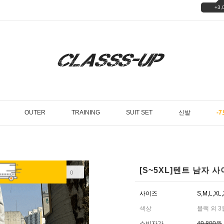
+3,
OUTER
TRAINING
SUIT SET
신발
-7
[S~5XL]텐트 남자
LIKE
0
사이즈
S,M,L,XL
색상
블랙 외 
소비자가
49,800원