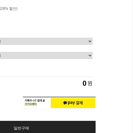
(
28
% 할인)
0
원
일반구매