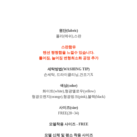
원단(fabric)
폴리(메쉬),스판
스판함유
텐션 짱짱함을 느낄수 있습니다.
틀어짐, 늘어짐 변형최소화 공정 추가
세탁방법(WASHING TIP)
손세탁, 드라이클리닝,건조기X
색상(color)
화이트(white),형광옐로우(yellow)
형광오렌지(orange),형광핑크(pink),블랙(black)
사이즈(size)
FREE(28~34)
모델착용 사이즈 - FREE
모델 신체 및 평소 착용 사이즈