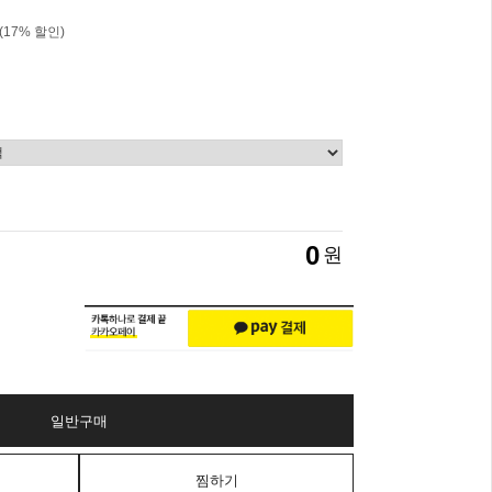
(
17
% 할인)
0
원
일반구매
찜하기