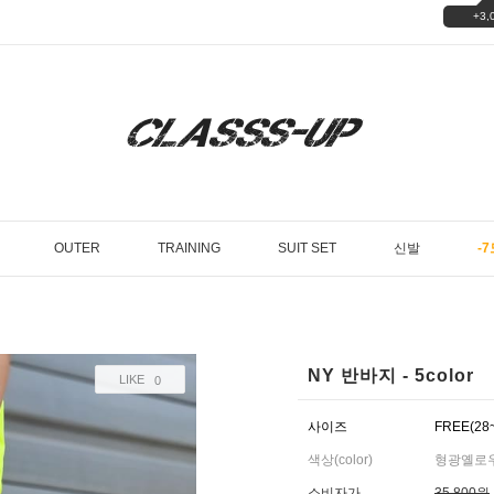
+3,
OUTER
TRAINING
SUIT SET
신발
-7
NY 반바지 - 5color
LIKE
0
사이즈
FREE(28
색상(color)
형광옐로우(y
소비자가
35,800원