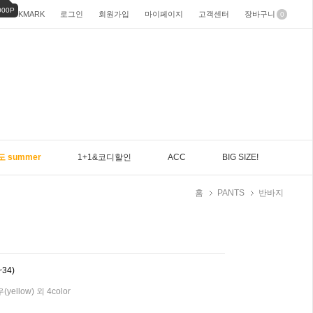
000P
BOOKMARK
로그인
회원가입
마이페이지
고객센터
장바구니
0
도 summer
1+1&코디할인
ACC
BIG SIZE!
홈
PANTS
반바지
~34)
ellow) 외 4color