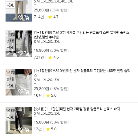
S,M,L,XL,2XL,3XL,4XL,5XL
39,800원
25,800원
(35% 할인)
714건 |
4.7
[1+1할인][9부&10부]사계절 구김없는 링클프리 스판 일자핏 슬랙스
(밴딩,일반 투타입)
S,M,L,XL,2XL,3XL
39,800원
19,800원
(50% 할인)
721건 |
4.6
[1+1할인][9부&10부]테인 남자 링클프리 구김없는 시크릿 밴딩 슬랙
스
S,M,L,XL,2XL,3XL
49,800원
25,800원
(48% 할인)
10건 |
5.0
[숏&롱][1+1할인]티알 남자 2타입 정통 링클프리 슬랙스 바지
S,M,L,XL,2XL,3XL
39,800원
19,800원
(50% 할인)
12건 |
5.0