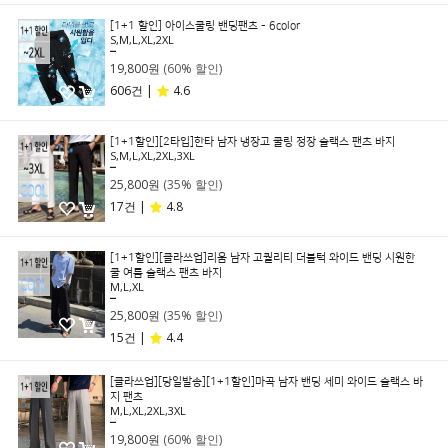
[1+1 할인] 아이스쿨링 밴딩팬츠 - 6color
S,M,L,XL,2XL
49,800원
19,800원
(60% 할인)
606건 |
4.6
[1+1할인][2타입]한타 남자 냉장고 쿨링 정장 슬랙스 팬츠 바지
S,M,L,XL,2XL,3XL
39,800원
25,800원
(35% 할인)
17건 |
4.8
[1+1할인][클라쓰업]리움 남자 고퀄리티 더블턱 와이드 밴딩 시원한
쿨 여름 슬랙스 팬츠 바지
M,L,XL
39,800원
25,800원
(35% 할인)
15건 |
4.4
[클라쓰업][당일발송][1+1할인]마곡 남자 밴딩 세미 와이드 슬랙스 바
지 팬츠
M,L,XL,2XL,3XL
49,800원
19,800원
(60% 할인)