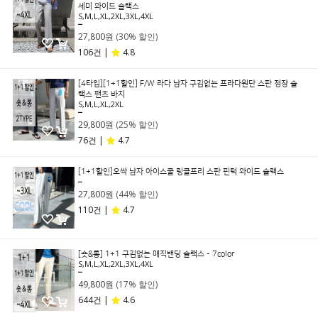
세미 와이드 슬랙스
S,M,L,XL,2XL,3XL,4XL
39,800원
27,800원
(30% 할인)
106건 |
4.8
[4타입][1+1할인] F/W 라다 남자 구김없는 프라다원단 스판 정장 슬
랙스 팬츠 바지
S,M,L,XL,2XL
39,800원
29,800원
(25% 할인)
76건 |
4.7
[1+1할인]오싹 남자 아이스쿨 링클프리 스판 핀턱 와이드 슬랙스
49,800원
27,800원
(44% 할인)
110건 |
4.7
[숏&롱] 1+1 구김없는 매직밴딩 슬랙스 - 7color
S,M,L,XL,2XL,3XL,4XL
59,800원
49,800원
(17% 할인)
644건 |
4.6