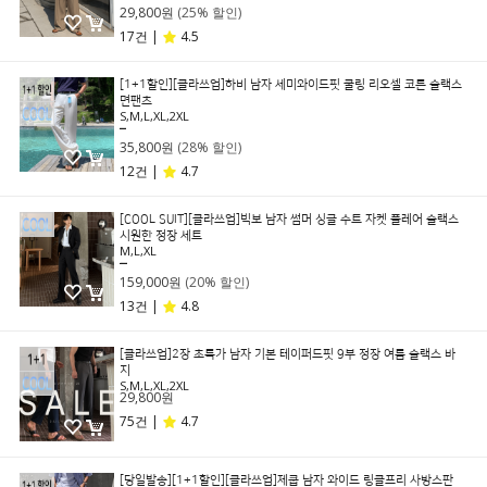
29,800원
(25% 할인)
17건 |
4.5
[1+1할인][클라쓰업]하비 남자 세미와이드핏 쿨링 리오셀 코튼 슬랙스
면팬츠
S,M,L,XL,2XL
49,800원
35,800원
(28% 할인)
12건 |
4.7
[COOL SUIT][클라쓰업]빅보 남자 썸머 싱글 수트 자켓 플레어 슬랙스
시원한 정장 세트
M,L,XL
199,000원
159,000원
(20% 할인)
13건 |
4.8
[클라쓰업]2장 초특가 남자 기본 테이퍼드핏 9부 정장 여름 슬랙스 바
지
S,M,L,XL,2XL
29,800원
75건 |
4.7
[당일발송][1+1할인][클라쓰업]제쿱 남자 와이드 링클프리 사방스판