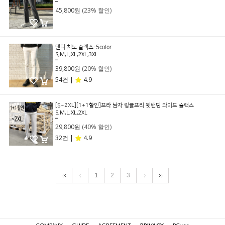
59,800원
45,800원
(23% 할인)
댄디 치노 슬랙스-5color
S,M,L,XL,2XL,3XL
49,800원
39,800원
(20% 할인)
54건 |
4.9
[S~2XL][1+1할인]프라 남자 링클프리 뒷밴딩 와이드 슬랙스
S,M,L,XL,2XL
49,800원
29,800원
(40% 할인)
32건 |
4.9
1
2
3