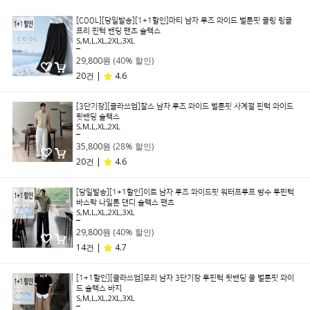
[COOL][당일발송][1+1할인]마티 남자 루즈 와이드 벌룬핏 쿨링 링클
프리 핀턱 밴딩 팬츠 슬랙스
S,M,L,XL,2XL,3XL
49,800원
29,800원
(40% 할인)
20건 |
4.6
[3단기장][클라쓰업]찰스 남자 루즈 와이드 벌룬핏 사계절 핀턱 와이드
뒷밴딩 슬랙스
S,M,L,XL,2XL
49,800원
35,800원
(28% 할인)
20건 |
4.6
[당일발송][1+1할인]이트 남자 루즈 와이드핏 워터프루프 방수 투핀턱
바스락 나일론 댄디 슬랙스 팬츠
S,M,L,XL,2XL,3XL
49,800원
29,800원
(40% 할인)
14건 |
4.7
[1+1할인][클라쓰업]모리 남자 3단기장 투핀턱 뒷밴딩 쿨 벌룬핏 와이
드 슬랙스 바지
S,M,L,XL,2XL,3XL
39,800원