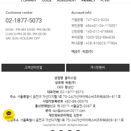
COMPANY
GUIDE
AGREEMENT
PRIVACY
PCver.
Customer center
Account info
02-1877-5073
기업은행 : 747-623-9204
국민은행 : 464401-04-115051
MON - FRI AM 10:00 - PM 06:00
신한은행 : 140-012-616666
LUNCH PM 01:00 - PM 02:00
우리은행 : 1005-503-694638
SAT, SUN, HOLIDAY OFF
하나은행 : 428-910023-77904
예금주 : 옥콤(주)
고객센터연결
게시판문의
상점명
클라쓰업
상호명
옥콤(주)
CEO
황성진
대표전화
02-1877-5073
주소
서울특별시 금천구 가산디지털1로 75-24(가산아이에스비즈타워)809~811호
사업자등록번호
492-88-00570
통신판매업신고
제 2017-서울금천-0267 호
문의
tax@okcom2017.com
개인정보관리책임
김현우
반송주소
서울특별시 금천구 가산디지털1로 75-24(가산아이에스비즈타워)809~811호
Copyrightⓒ CLASSUP. All Rights Reserved.