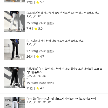
12건 |
5.0
[프리미엄]랜비 남자 일자 슬림핏 시크릿 스판 면바지 면슬랙스 팬츠
S,M,L,XL,2XL
69,800원
45,800원
(34% 할인)
7건 |
5.0
[S~XL]더니 남자 남성 나팔 부츠컷 스판 슬랙스 팬츠
S,M,L,XL
49,800원
37,800원
(24% 할인)
26건 |
4.7
[당일발송] [1+1할인]젝시 남자 핏 예술 일자핏 스판 에어로웜 고급 프
리미엄 슬랙스
S,M,L,XL,2XL,3XL
39,800원
19,800원
(50% 할인)
11건 |
4.8
[1+1할인][M~4XL]아델 링클프리 사방스판 와이드 슬랙스 바지
S,M,L,XL,2XL,3XL,4XL
49,800원