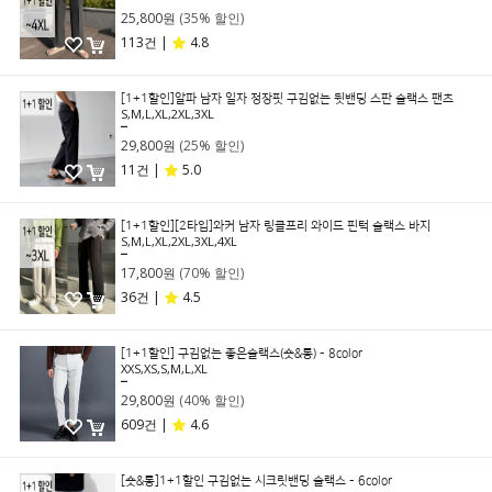
25,800원
(35% 할인)
113건 |
4.8
[1+1할인]알파 남자 일자 정장핏 구김없는 뒷밴딩 스판 슬랙스 팬츠
S,M,L,XL,2XL,3XL
39,800원
29,800원
(25% 할인)
11건 |
5.0
[1+1할인][2타입]와커 남자 링클프리 와이드 핀턱 슬랙스 바지
S,M,L,XL,2XL,3XL,4XL
59,800원
17,800원
(70% 할인)
36건 |
4.5
[1+1할인] 구김없는 좋은슬랙스(숏&롱) - 8color
XXS,XS,S,M,L,XL
49,800원
29,800원
(40% 할인)
609건 |
4.6
[숏&롱]1+1할인 구김없는 시크릿밴딩 슬랙스 - 6color