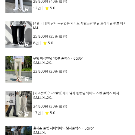
29,800원
(40% 할인)
12건 |
5.0
[4컬러]데이 남자 구김없는 와이드 사방스판 밴딩 트레이닝 팬츠 바지
M,L
39,800원
25,800원
(35% 할인)
8건 |
5.0
무빙 매직밴딩 10부 슬랙스 - 6color
S,M,L,XL,2XL
29,800원
23,800원
(20% 할인)
[기모선택][1+1할인]페이 남자 뒷밴딩 와이드 스판 슬랙스 바지
S,M,L,XL,2XL
49,800원
34,800원
(30% 할인)
17건 |
5.0
올시즌 슬림 세미와이드 남자슬랙스 - 5color
S,M,L,XL