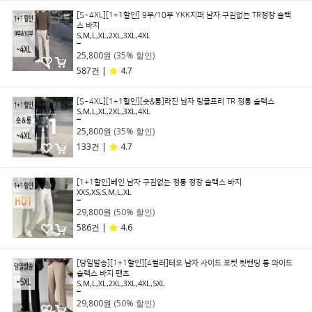
[S~4XL][1+1할인] 9부/10부 YKK지퍼 남자 구김없는 TR정장 슬랙
스 바지
S,M,L,XL,2XL,3XL,4XL
39,800원
25,800원
(35% 할인)
587건 |
4.7
[S~4XL][1+1할인][숏&롱]라진 남자 링클프리 TR 정통 슬랙스
S,M,L,XL,2XL,3XL,4XL
39,800원
25,800원
(35% 할인)
133건 |
4.7
[1+1할인]베인 남자 구김없는 정통 정장 슬랙스 바지
XXS,XS,S,M,L,XL
59,800원
29,800원
(50% 할인)
586건 |
4.6
[당일발송][1+1할인][4컬러]테오 남자 사이드 포켓 뒷밴딩 롱 와이드
슬랙스 바지 팬츠
S,M,L,XL,2XL,3XL,4XL,5XL
59,800원
29,800원
(50% 할인)