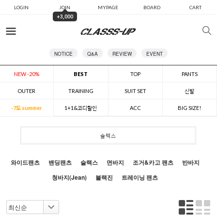
LOGIN
JOIN
MYPAGE
BOARD
CART
+3,000
카테고리
NOTICE
Q&A
REVIEW
EVENT
NEW -20%
BEST
TOP
PANTS
OUTER
TRAINING
SUIT SET
신발
-7도 summer
1+1&코디할인
ACC
BIG SIZE!
슬랙스
와이드팬츠
밴딩팬츠
슬랙스
면바지
조거&카고 팬츠
반바지
청바지(Jean)
블랙진
트레이닝 팬츠