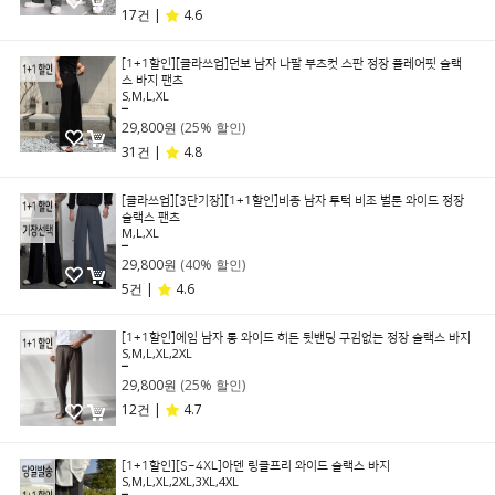
17건 |
4.6
[1+1할인][클라쓰업]던보 남자 나팔 부츠컷 스판 정장 플레어핏 슬랙
스 바지 팬츠
S,M,L,XL
39,800원
29,800원
(25% 할인)
31건 |
4.8
[클라쓰업][3단기장][1+1할인]비종 남자 투턱 비조 벌룬 와이드 정장
슬랙스 팬츠
M,L,XL
49,800원
29,800원
(40% 할인)
5건 |
4.6
[1+1할인]에임 남자 롱 와이드 히든 뒷밴딩 구김없는 정장 슬랙스 바지
S,M,L,XL,2XL
39,800원
29,800원
(25% 할인)
12건 |
4.7
[1+1할인][S~4XL]아덴 링클프리 와이드 슬랙스 바지
S,M,L,XL,2XL,3XL,4XL
39,800원